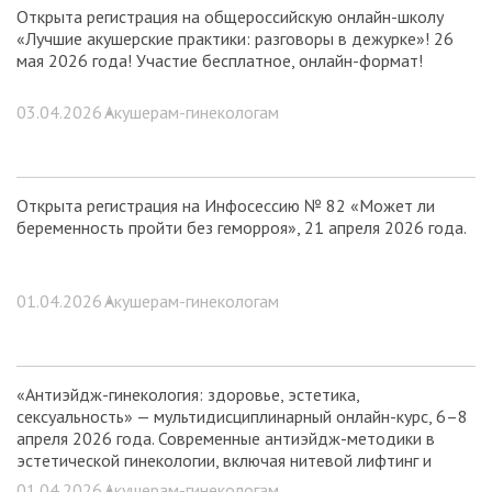
Открыта регистрация на общероссийскую онлайн-школу
«Лучшие акушерские практики: разговоры в дежурке»! 26
мая 2026 года! Участие бесплатное, онлайн-формат!
03.04.2026 •
Акушерам-гинекологам
Открыта регистрация на Инфосессию № 82 «Может ли
беременность пройти без геморроя», 21 апреля 2026 года.
01.04.2026 •
Акушерам-гинекологам
«Антиэйдж-гинекология: здоровье, эстетика,
сексуальность» — мультидисциплинарный онлайн-курс, 6–8
апреля 2026 года. Современные антиэйдж-методики в
эстетической гинекологии, включая нитевой лифтинг и
контурную пластику, с видеоинструкциями оперативных
01.04.2026 •
Акушерам-гинекологам