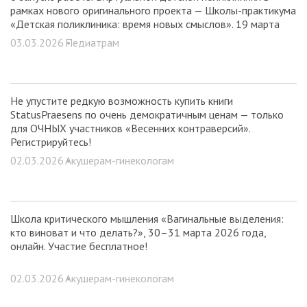
рамках нового оригинального проекта — Школы-практикума
«Детская поликлиника: время новых смыслов». 19 марта
2026 года. Регистрируйтесь!
03.03.2026 •
Педиатрам
Не упустите редкую возможность купить книги
StatusPraesens по очень демократичным ценам — только
для ОЧНЫХ участников «Весенних контраверсий».
Регистрируйтесь!
02.03.2026 •
Акушерам-гинекологам
Школа критического мышления «Вагинальные выделения:
кто виноват и что делать?», 30–31 марта 2026 года,
онлайн. Участие бесплатное!
02.03.2026 •
Акушерам-гинекологам