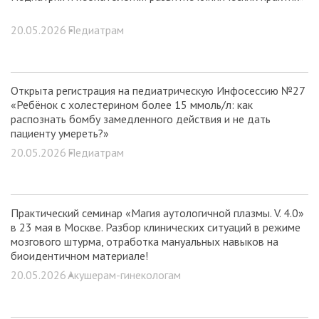
20.05.2026 •
Педиатрам
Открыта регистрация на педиатрическую Инфосессию №27
«Ребёнок с холестерином более 15 ммоль/л: как
распознать бомбу замедленного действия и не дать
пациенту умереть?»
20.05.2026 •
Педиатрам
Практический семинар «Магия аутологичной плазмы. V. 4.0»
в 23 мая в Москве. Разбор клинических ситуаций в режиме
мозгового штурма, отработка мануальных навыков на
биоидентичном материале!
20.05.2026 •
Акушерам-гинекологам