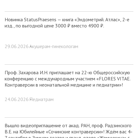
Новинка StatusPraesens — книга «Эндометрий. Атлас», 2-е
изд., по выгодной цене 3000 ₽ вместо 4900 ₽.
29.06.2026 •
Акушерам-гинекологам
Проф. Захарова И.Н. приглашает на 22-ю Общероссийскую
конференцию с международным участием «FLORES VITAE.
Контраверсии в неонатальной медицине и педиатрии»!
24.06.2026 •
Педиатрам
Вышло видеоприглашение от акад. РАН, проф. Радзинского
В.Е. на Юбилейные «Сочинские контраверсии»! Ждём вас 4-
7 сентября в Зимнем театре и гранд-отеле «Жемчужина» г.