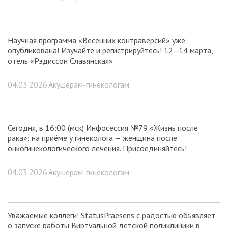
Научная программа «Весенних контраверсий» уже
опубликована! Изучайте и регистрируйтесь! 12–14 марта,
отель «Рэдиссон Славянская»
04.03.2026 •
Акушерам-гинекологам
Сегодня, в 16:00 (мск) Инфосессия №79 «Жизнь после
рака»: на приёме у гинеколога — женщина после
онкогинекологического лечения. Присоединяйтесь!
04.03.2026 •
Акушерам-гинекологам
Уважаемые коллеги! StatusPraesens с радостью объявляет
о запуске работы Виртуальной детской поликлиники в