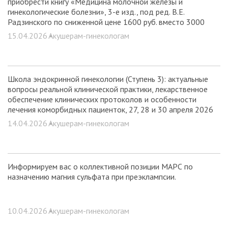
приобрести книгу «Медицина молочной железы и
гинекологические болезни», 3-е изд., под ред. В.Е.
Радзинского по сниженной цене 1600 руб. вместо 3000
руб.!
15.04.2026 •
Акушерам-гинекологам
Школа эндокринной гинекологии (Ступень 3): актуальные
вопросы реальной клинической практики, лекарственное
обеспечение клинических протоколов и особенности
лечения коморбидных пациенток, 27, 28 и 30 апреля 2026
года
14.04.2026 •
Акушерам-гинекологам
Информируем вас о коллективной позиции МАРС по
назначению магния сульфата при преэклампсии.
10.04.2026 •
Акушерам-гинекологам