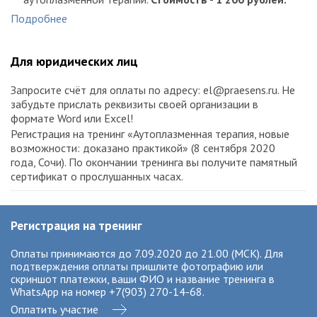
9 сентября
Подробнее
Очное участие
на территории клиники. Теоретическая
часть интимной контурной пластики и отработка навыков
интимной контурной пластики (подробная информация
Для юридических лиц
для желающих стать моделями по телефону: +7 (925) 740
5653). После окончания тренинга участники получат
Запросите счёт для оплаты по адресу: el@praesens.ru. Не
сертификат РУДН с правом проведения процедур по
забудьте прислать реквизиты своей организации в
интимной контурной пластике.
Стоимость - 21 000
формате Word или Excel!
рублей.
Регистрация на тренинг «Аутоплазменная терапия, новые
возможности: доказано практикой» (8 сентября 2020
года, Сочи). По окончании тренинга вы получите памятный
сертификат о прослушанных часах.
Регистрация на тренинг
Оплаты принимаются до 7.09.2020 до 21.00 (МСК). Для
подтверждения оплаты пришлите фотографию или
скриншот платежки, ваши ФИО и название тренинга в
WhatsАpp на номер +7(903) 270-14-68.
Оплатить участие