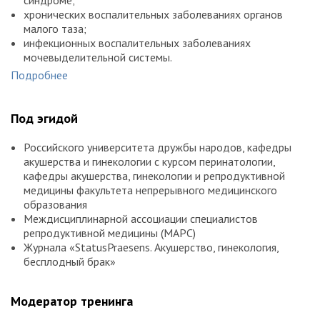
синдроме;
хронических воспалительных заболеваниях органов
малого таза;
инфекционных воспалительных заболеваниях
мочевыделительной системы.
Современные клинические рекомендации.
Подробнее
Разбор клинических примеров.
Комплексное использование аутологичной плазмы в
эстетической гинекологии в сочетании с контурной
Под эгидой
пластикой и нитевым лифтингом.
Обзор оборудования и расходных материалов.
Российского университета дружбы народов, кафедры
Отработка практических навыков введения
акушерства и гинекологии с курсом перинатологии,
аутологичной плазмы на моделях под руководством
кафедры акушерства, гинекологии и репродуктивной
опытных специалистов.
медицины факультета непрерывного медицинского
образования
Междисциплинарной ассоциации специалистов
репродуктивной медицины (МАРС)
Журнала «StatusPraesens. Акушерство, гинекология,
бесплодный брак»
Модератор тренинга