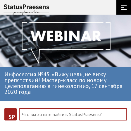
Инфосессия №45. «Вижу цель, не вижу
препятствий! Мастер-класс по новому
целеполаганию в гинекологии», 17 сентября
2020 года
SP