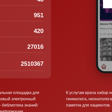
951
420
27016
2510367
альная площадка для
К услугам врача набор 
новый электронный
гинеколога, неонатолога
 библиотека знаний:
памяток для пациентов.
оинформации.