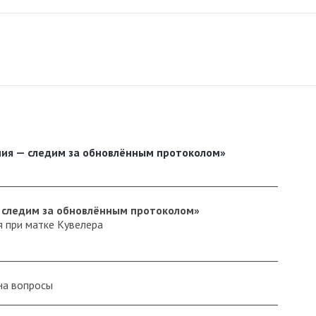
ия — следим за обновлённым протоколом»
_________________________________________________________
— следим за обновлённым протоколом»
 при матке Кувелера
_________________________________________________________
на вопросы
_________________________________________________________