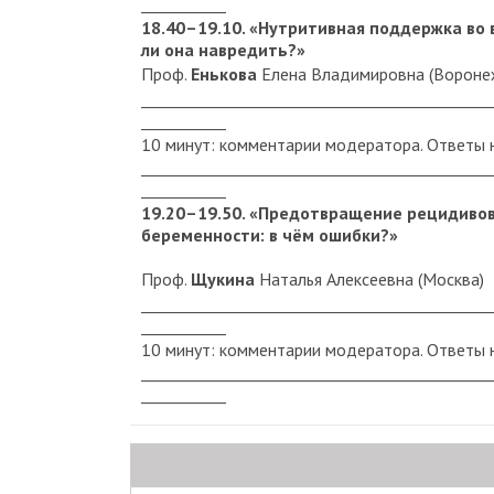
___________
18.40–19.10. «Нутритивная поддержка во 
ли она навредить?»
Проф.
Енькова
Елена Владимировна (Вороне
_____________________________________________
___________
10 минут: комментарии модератора. Ответы 
_____________________________________________
___________
19.20–19.50. «Предотвращение рецидивов
беременности: в чём ошибки?»
Проф.
Щукина
Наталья Алексеевна (Москва)
_____________________________________________
___________
10 минут: комментарии модератора. Ответы 
_____________________________________________
___________