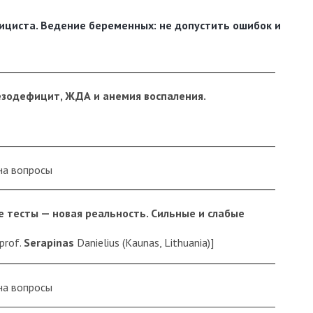
циста. Ведение беременных: не допустить ошибок и
_________________________________________________________
лезодефицит, ЖДА и анемия воспаления.
_________________________________________________________
на вопросы
_________________________________________________________
 тесты — новая реальность. Сильные и слабые
prof.
Serapinas
Danielius (Kaunas, Lithuania)]
_________________________________________________________
на вопросы
_________________________________________________________