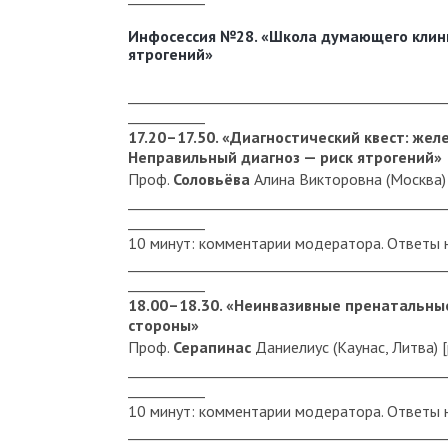
Инфосессия №28. «Школа думающего клини
ятрогений»
_____________________________________________
___________
17.20–17.50. «Диагностический квест: же
Неправильный диагноз — риск ятрогений»
Проф.
Соловьёва
Алина Викторовна (Москва)
_____________________________________________
___________
10 минут: комментарии модератора. Ответы 
_____________________________________________
___________
18.00–18.30. «Неинвазивные пренатальные
стороны»
Проф.
Серапинас
Даниелиус (Каунас, Литва) [
_____________________________________________
___________
10 минут: комментарии модератора. Ответы 
_____________________________________________