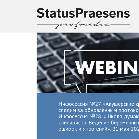
Инфосессия №27. «Акушерские к
следим за обновлённым протоко
Инфосессия №28. «Школа дума
клинициста. Ведение беременных
ошибок и ятрогений». 21 мая 20