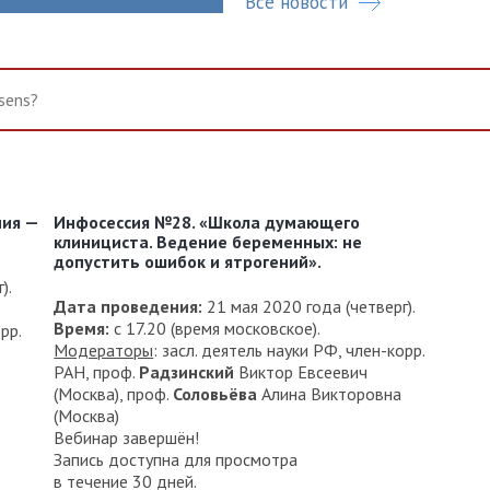
Все новости
ния —
Инфосессия №28. «Школа думающего
клинициста. Ведение беременных: не
допустить ошибок и ятрогений».
).
Дата проведения:
21 мая 2020 года (четверг).
Время:
с 17.20 (время московское).
рр.
Модераторы
: засл. деятель науки РФ, член-корр.
РАН, проф.
Радзинский
Виктор Евсеевич
(Москва), проф.
Соловьёва
Алина Викторовна
(Москва)
Вебинар завершён!
Запись доступна для просмотра
в течение 30 дней.