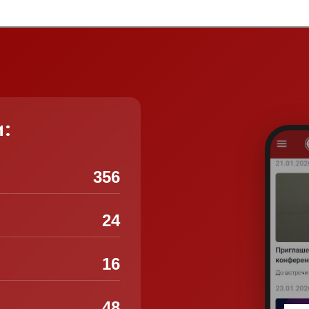
и:
356
24
16
48