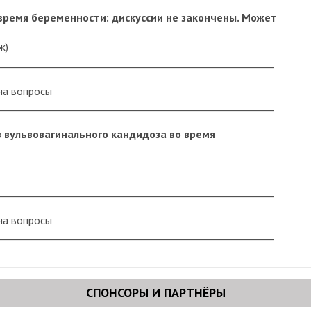
время беременности: дискуссии не закончены. Может
ж)
_________________________________________________________
на вопросы
_________________________________________________________
 вульвовагинального кандидоза во время
_________________________________________________________
на вопросы
_________________________________________________________
СПОНСОРЫ И ПАРТНЁРЫ