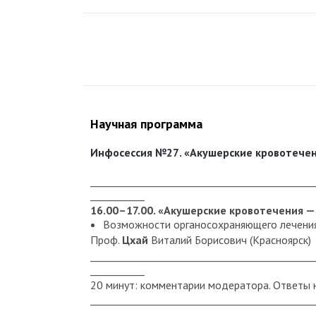
Научная программа
Инфосессия №27
. «
Акушерские кровотечен
_____________________________________________
___________
16.00–17.00. «Акушерские кровотечения 
Возможности органосохраняющего лечения
Проф.
Цхай
Виталий Борисович (Красноярск)
_____________________________________________
___________
20 минут: комментарии модератора. Ответы 
_____________________________________________
___________