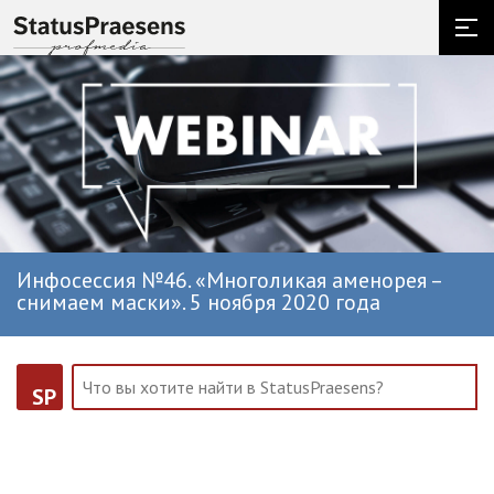
Инфосессия №46. «Многоликая аменорея –
снимаем маски». 5 ноября 2020 года
SP