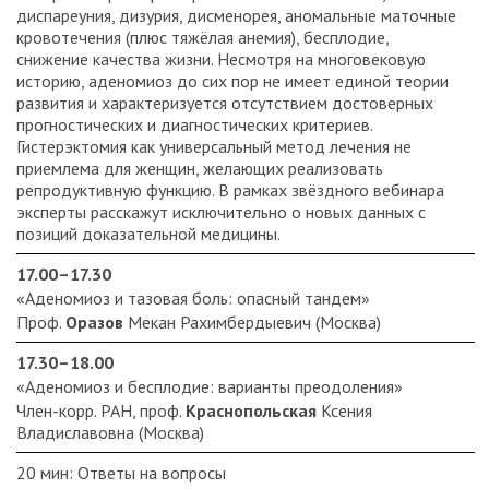
диспареуния, дизурия, дисменорея, аномальные маточные
кровотечения (плюс тяжёлая анемия), бесплодие,
снижение качества жизни. Несмотря на многовековую
историю, аденомиоз до сих пор не имеет единой теории
развития и характеризуется отсутствием достоверных
прогностических и диагностических критериев.
Гистерэктомия как универсальный метод лечения не
приемлема для женщин, желающих реализовать
репродуктивную функцию. В рамках звёздного вебинара
эксперты расскажут исключительно о новых данных с
позиций доказательной медицины.
17.00–17.30
«Аденомиоз и тазовая боль: опасный тандем»
Проф.
Оразов
Мекан Рахимбердыевич (Москва)
17.30–18.00
«Аденомиоз и бесплодие: варианты преодоления»
Член-корр. РАН, проф.
Краснопольская
Ксения
Владиславовна (Москва)
20 мин: Ответы на вопросы