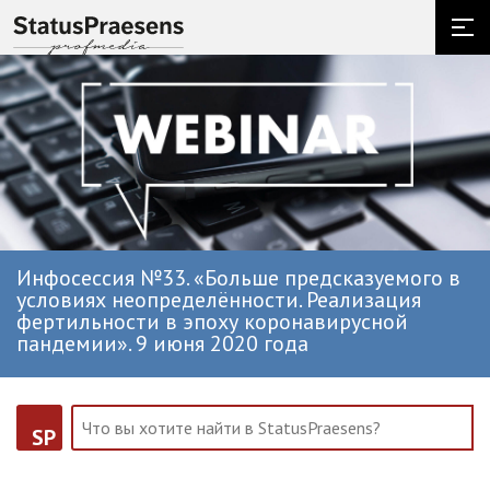
Инфосессия №33. «Больше предсказуемого в
условиях неопределённости. Реализация
фертильности в эпоху коронавирусной
пандемии». 9 июня 2020 года
SP