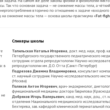
я задача. На самом же деле законы физики и физиологии никто 
сы. Так что основная задача — не снижение массы тела, а чётки
энергопотребления вторично по отношению к задаче «входного 
д на снижение массы тела — основа школы-практикума «
Fat-fig
Спикеры школы
те
Тапильская Наталья Игоревна
, докт. мед. наук, проф.
ут
Петербургского государственного педиатрического меди
сотрудник отдела репродуктологии Научно-исследовател
а: в
репродуктологии им. Д.О. Отта (Санкт-Петербург)
Подрезова Джемма Владимировна
, консультант комп
ст. научный сотрудник Научно-исследовательского инст
(Москва)
Поляков Антон Игоревич
, врач-эндокринолог, диетолог
функциональной медицины доктора Гаврилова (Краснода
 не
Добряков Игорь Валерьевич
, канд. мед. наук, доц., с
отделения Национального медицинского исследовательск
Бехтерева, зав. кафедрой клинической перинатальной п