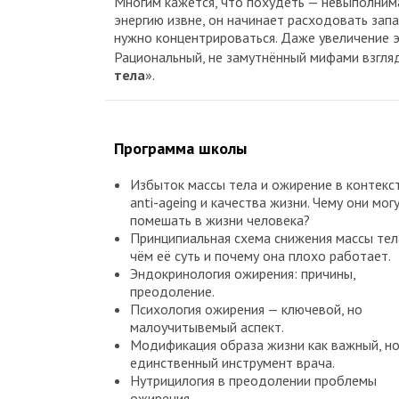
Многим кажется, что похудеть — невыполнима
энергию извне, он начинает расходовать запа
нужно концентрироваться. Даже увеличение 
Рациональный, не замутнённый мифами взгля
тела
».
Программа школы
Избыток массы тела и ожирение в контекс
anti-ageing и качества жизни. Чему они мог
помешать в жизни человека?
Принципиальная схема снижения массы тел
чём её суть и почему она плохо работает.
Эндокринология ожирения: причины,
преодоление.
Психология ожирения — ключевой, но
малоучитывемый аспект.
Модификация образа жизни как важный, но
единственный инструмент врача.
Нутрицилогия в преодолении проблемы
ожирения.