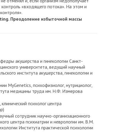
не отменял и, если организм недополучает
й контроль «входящего потока». На этом и
контроля».
hting. Преодоление избыточной массы
 кафедры акушерства и гинекологии Санкт-
цинского университета, ведущий научный
ьского института акушерства, гинекологии и
ании MyGenetics, психофизиолог, нутрициолог,
итута медицины труда им. Н.Ф. Измерова
, клинический психолог центра
р)
т. научный сотрудник научно-организационного
ого центра психиатрии и неврологии им. В.М.
сихологии Института практической психологии