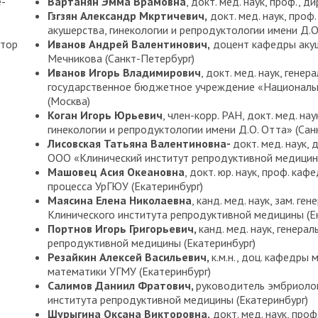
е-
Вартанян Эмма Врамовна
, докт. мед. наук, проф.,
Гзгзян Александр Мкртичевич,
докт. мед. наук, про
акушерства, гинекологии и репродуктологии имени Д.О
тор
Иванов Андрей Валентинович,
доцент кафедры акуше
Мечникова (Санкт-Петербург)
Иванов Игорь Владимирович
, докт. мед. наук, ген
государственное бюджетное учреждение «Национальн
(Москва)
Коган Игорь Юрьевич
, член-корр. РАН, докт. мед. н
гинекологии и репродуктологии имени Д.О. Отта» (Сан
Лисовская
Татьяна Валентиновна-
докт. мед. наук,
ООО «Клинический институт репродуктивной медицины
Машовец Асия Океановна
, докт. юр. наук, проф. ка
процесса УрГЮУ (Екатеринбург)
Маясина
Елена Николаевна
, канд. мед. наук, зам. 
Клинического института репродуктивной медицины (Е
Портнов Игорь Григорьевич,
канд. мед. наук, генер
репродуктивной медицины (Екатеринбург)
Резайкин Алексей Васильевич,
к.м.н., доц. кафедры
математики УГМУ (Екатеринбург)
Салимов Даниил Фратович,
руководитель эмбриоло
института репродуктивной медицины (Екатеринбург)
Шурыгина
Оксана Викторовна,
докт. мед. наук, про