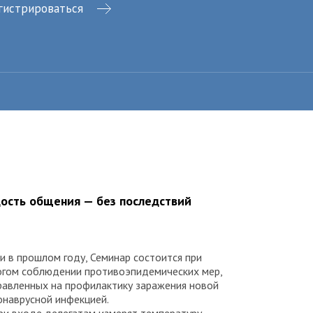
гистрироваться
ость общения — без последствий
 и в прошлом году, Семинар состоится при
огом соблюдении противоэпидемических мер,
равленных на профилактику заражения новой
онаврусной инфекцией.