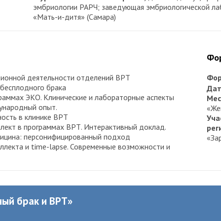
эмбриологии РАРЧ; заведующая эмбриологической ла
«Мать-и-дитя» (Самара)
Фо
нзионной деятельности отделений ВРТ
Фор
 бесплодного брака
Дат
раммах ЭКО. Клинические и лабораторные аспекты
Мес
ународный опыт.
«Же
ность в клинике ВРТ
Уча
лект в программах ВРТ. Интерактивный доклад.
рег
дицина: персонифицированный подход
«За
ллекта и time-lapse. Современные возможности и
ный брак и ВРТ»