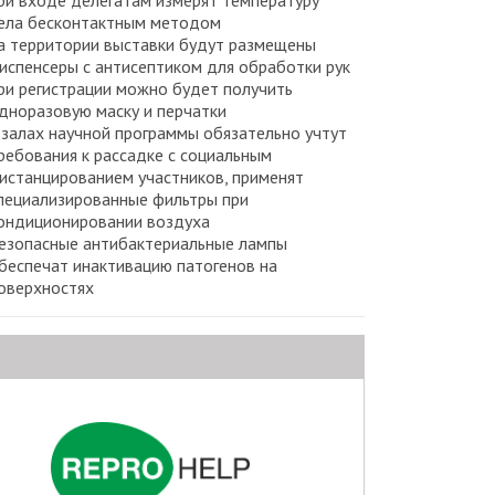
ри входе делегатам измерят температуру
ела бесконтактным методом
а территории выставки будут размещены
испенсеры с антисептиком для обработки рук
ри регистрации можно будет получить
дноразовую маску и перчатки
 залах научной программы обязательно учтут
ребования к рассадке с социальным
истанцированием участников, применят
пециализированные фильтры при
ондиционировании воздуха
езопасные антибактериальные лампы
беспечат инактивацию патогенов на
оверхностях