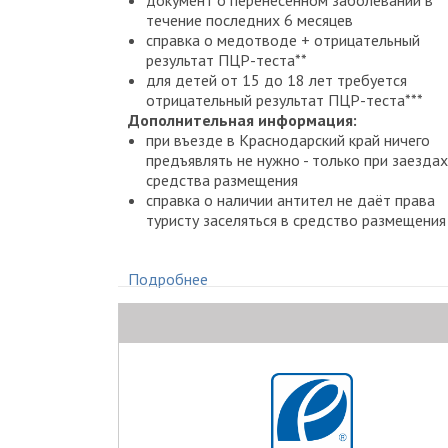
документ о перенесенном заболевании в
течение последних 6 месяцев
справка о медотводе + отрицательный
результат ПЦР-теста**
для детей от 15 до 18 лет требуется
отрицательный результат ПЦР-теста***
Дополнительная информация:
при въезде в Краснодарский край ничего
предъявлять не нужно - только при заездах
средства размещения
справка о наличии антител не даёт права
туристу заселяться в средство размещения
* документы можно предоставить в бумажном и
электронном виде
Подробнее
** ПЦР-тест действителен 72 часа с момента выдачи
результата теста
*** для заселения детей до 14 лет включительн6о
медицинские документы не требуются