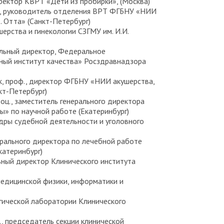
 директор КВРТ «Дети из пробирки», (Москва)
ф., руководитель отделения ВРТ ФГБНУ «НИИ
. Отта» (Санкт-Петербург)
рства и гинекологии СЗГМУ им. И.И.
еральный директор, Федеральное
ый институт качества» Росздравнадзора
аук, проф., директор ФГБНУ «НИИ акушерства,
кт-Петербург)
 доц., заместитель генерального директора
» по научной работе (Екатеринбург)
федры судебной деятельности и уголовного
генерального директора по лечебной работе
катеринбург)
альный директор Клинического института
 медицинской физики, информатики и
гической лаборатории Клинического
ф., председатель секции клинической