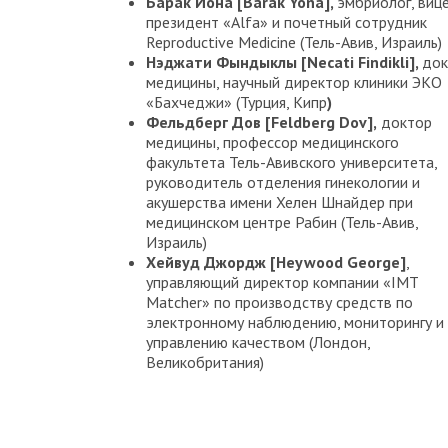
Барак Йона [Barak Yona],
эмбриолог, виц
президент «Alfa» и почетный сотрудник
Reproductive Medicine (Тель-Авив, Израиль)
Нэджати
Фындыклы [Necati Findikli],
док
медицины, научный директор клиники ЭКО
«Бахчеджи» (Турция, Кипр
)
Фельдберг Дов [
F
eldberg
D
ov],
доктор
медицины, профессор медицинского
факультета Тель-Авивского университета,
руководитель отделения гинекологии и
акушерства имени Хелен Шнайдер при
медицинском центре Рабин (Тель-Авив,
Израиль)
Хейвуд Джордж [Heywood George]
,
управляющий директор компании «IMT
Matcher» по производству средств по
электронному наблюдению, мониторингу и
управлению качеством (Лондон,
Великобритания)