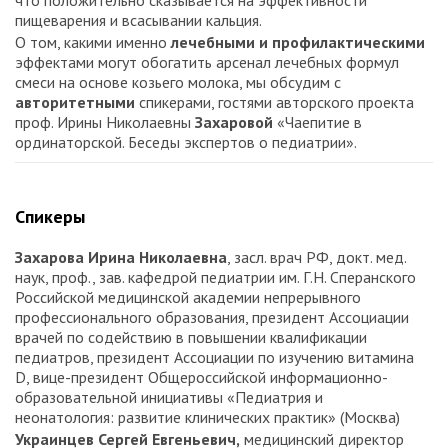
что положительно сказывается на эффективности
пищеварения и всасывании кальция.
О том, какими именно
лечебными и профилактическими
эффектами могут обогатить арсенал лечебных формул
смеси на основе козьего молока, мы обсудим с
авторитетными
спикерами, гостями авторского проекта
проф. Ирины Николаевны
Захаровой
«Чаепитие в
ординаторской. Беседы экспертов о педиатрии».
Спикеры
Захарова Ирина Николаевна
, засл. врач РФ, докт. мед.
наук, проф., зав. кафедрой педиатрии им. Г.Н. Сперанского
Российской медицинской академии непрерывного
профессионального образования, президент Ассоциации
врачей по содействию в повышении квалификации
педиатров, президент Ассоциации по изучению витамина
D, вице-президент Общероссийской информационно-
образовательной инициативы «Педиатрия и
неонатология: развитие клинических практик» (Москва)
Украинцев Сергей Евгеньевич,
медицинский директор