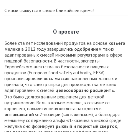
С вами свяжутся в самое ближайшее время!
О проекте
Более ста лет исследований продуктов на основе
козьего
молока
в 2012 году завершились
одобрением
таких
адаптированных смесей мировыми регуляторами в сфере
пищевой безопасности. В частности, эксперты
Европейского агентства по безопасности пищевых
продуктов (European food safety authority, EFSA)
проанализировали
весь массив
накопленных данных и
признали, что спектр сырья для производства детских
адаптированных смесей
целесообразно расширить
.
Это было долгожданным решением для детской
нутрициологии. Ведь в козьем молоке, в отличие от
коровьего, пальмитиновая кислота находится в
оптимальной
sn2-позиции (как в женском), а благодаря
меньшему содержанию альфа-s1-казеина в кислой среде
желудка оно формирует
рыхлый и пористый свёрток
,