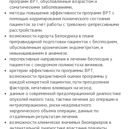
программ ВРТ, обусловленные возрастом и
соматическими заболеваниями,
методы повышения эффективности программ ВРТ с
помощью корригирования психического состояния
пациенток за счёт работы с тревожно-депрессивными
расстройствами.
возможности курорта Белокуриха в плане
прегравидарной подготовки пациенток с бесплодием,
обусловленным хроническим эндометритом, и
невынашиванием в анамнезе.
перспективные направления в лечении бесплодия у
пациенток с синдромом поликистоза яичников.
критерии эффективности программы ВРТ,
возможности предиктивной оценки программы у
каждой конкретной пациентки, пути преодоления
факторов, негативно влияющих на исход.
данные о современной предоперационной диагностике
опухолей малого таза, тактики лечения до операции и
интраоперационно, риски неадекватного
хирургического объема операции, данные по
отдаленным результатам лечения.
возможности клинически значимых биомаркеров в
антенатальной диагностике врастания плаценты.