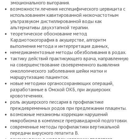
эмоционального выгорания.
возможности лечения неспецифического цервицита с
использованием кавитированной низкочастотным
ультразвуком дистиллированной воды как
альтернативы двухэтапной терапии.
теоретическое обоснование метод
Кардиотокогорафия в акушерстве, алгоритм
выполнения метода и интерпретация данных,
немедикаментозные методы обезболивания в родах.
тактику действий практикующего врача, направленную
на совершенствование своевременного выявления
онкологического заболевания шейки матки и
маршрутизацию пациенток.
новые методики органосохраняющих операций,
разработанные в Омской ОКБ, при акушерских
кровотечениях.
роль акушерского пессария в профилактике
преждевременных родов при предлежании плаценты.
возможные механизмы коррекции нарушений
микробиома в комплексе прегравидарной подготовки.
современные методы профилактики вертикальной
передачи вирусного гепатита В.
рекомендации о методах коррекции пролапсов