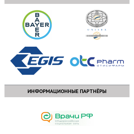
Петербург)
Муслимова Софья Юрьевна
, докт. мед. наук (Уфа)
Ордиянц Ирина Михайловна
, докт. мед. наук, проф.
(Москва)
Сутурина Лариса Викторовна
, докт. мед. наук, проф.
(Иркутск)
Фёдорова Анна Игоревна
, докт. мед. наук, проф. (Санкт-
Петербург)
Хамошина Марина Борисовна
, докт. мед. наук, проф.
проф. (Москва)
Шестакова Ирина Геннадьевна
, канд. мед. наук, доц.
(Москва)
ИНФОРМАЦИОННЫЕ ПАРТНЁРЫ