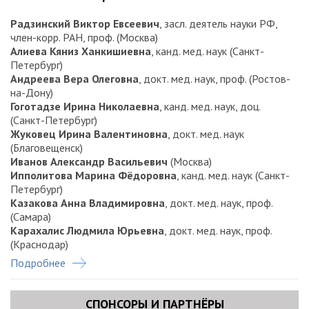
Радзинский Виктор Евсеевич
, засл. деятель науки РФ,
член-корр. РАН, проф. (Москва)
Алиева Кяниз Ханкишиевна
, канд. мед. наук (Санкт-
Петербург)
Андреева Вера Олеговна
, докт. мед. наук, проф. (Ростов-
на-Дону)
Гоготадзе Ирина Николаевна
, канд. мед. наук, доц.
(Санкт-Петербург)
Жуковец Ирина Валентиновна
, докт. мед. наук
(Благовещенск)
Иванов Александр Васильевич
(Москва)
Ипполитова Марина Фёдоровна
, канд. мед. наук (Санкт-
Петербург)
Казакова Анна Владимировна
, докт. мед. наук, проф.
(Самара)
Карахалис Людмила Юрьевна
, докт. мед. наук, проф.
(Краснодар)
Караченцова Ирина Васильевна
, канд. мед. наук, доц.
Подробнее
(Москва)
Кохреидзе Надежда Анатольевна
, докт. мед. наук, проф.
(Санкт-Петербург)
СПОНСОРЫ И ПАРТНЁРЫ
Михайлин Евгений Сергеевич
, канд. мед. наук (Санкт-