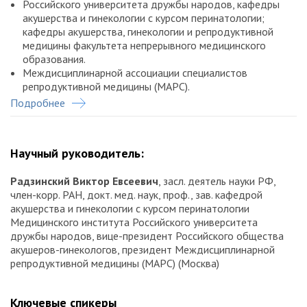
Российского университета дружбы народов, кафедры
акушерства и гинекологии с курсом перинатологии;
кафедры акушерства, гинекологии и репродуктивной
медицины факультета непрерывного медицинского
образования.
Междисциплинарной ассоциации специалистов
репродуктивной медицины (МАРС).
Подробнее
Журнала «StatusPraesens. Гинекология, акушерство,
бесплодный брак».
Научный и технический организатор
: Медиабюро
Научный руководитель:
StatusPraesens.
Радзинский Виктор Евсеевич
, засл. деятель науки РФ,
член-корр. РАН, докт. мед. наук, проф., зав. кафедрой
акушерства и гинекологии с курсом перинатологии
Медицинского института Российского университета
дружбы народов, вице-президент Российского общества
акушеров-гинекологов, президент Междисциплинарной
репродуктивной медицины (МАРС) (Москва)
Ключевые спикеры