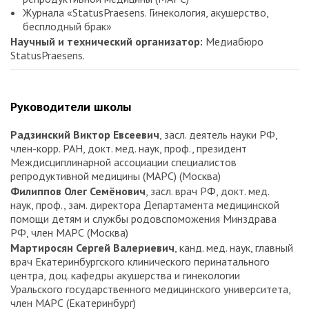
Журнала «StatusPraesens. Гинекология, акушерство,
бесплодный брак»
Научный и технический организатор:
Медиабюро
StatusPraesens.
Руководители школы
Радзинский Виктор Евсеевич
, засл. деятель науки РФ,
член-корр. РАН, докт. мед. наук, проф., президент
Междисциплинарной ассоциации специалистов
репродуктивной медицины (МАРС) (Москва)
Филиппов Олег Семёнович
, засл. врач РФ, докт. мед.
наук, проф., зам. директора Департамента медицинской
помощи детям и службы родовспоможения Минздрава
РФ, член МАРС (Москва)
Мартиросян Сергей Валериевич
, канд. мед. наук, главный
врач Екатеринбургского клинического перинатального
центра, доц. кафедры акушерства и гинекологии
Уральского государственного медицинского университета,
член МАРС (Екатеринбург)