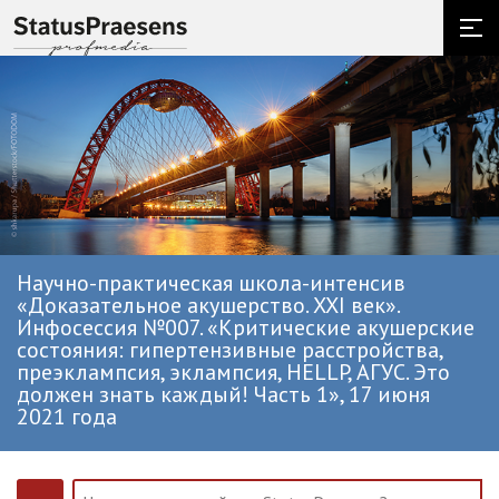
Научно-практическая школа-интенсив
«Доказательное акушерство. XXI век».
Инфосессия №007. «Критические акушерские
состояния: гипертензивные расстройства,
преэклампсия, эклампсия, HELLP, АГУС. Это
должен знать каждый! Часть 1», 17 июня
2021 года