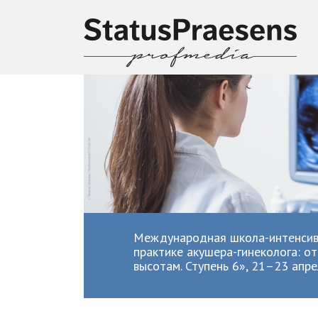
Международная школа-интенсив
практике акушера-гинеколога: от
высотам. Ступень 6», 21–23 апр