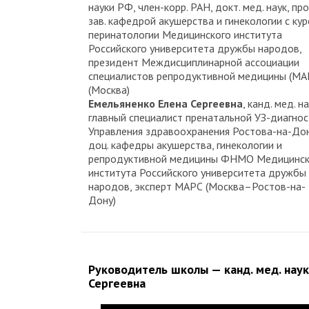
науки РФ, член-корр. РАН, докт. мед. наук, про
зав. кафедрой акушерства и гинекологии с ку
перинатологии Медицинского института
Российского университета дружбы народов,
президент Междисциплинарной ассоциации
специалистов репродуктивной медицины (МА
(Москва)
Емельяненко Елена Сергеевна
, канд. мед. на
главный специалист пренатальной УЗ-диагнос
Управления здравоохранения Ростова-на-Дон
доц. кафедры акушерства, гинекологии и
репродуктивной медицины ФНМО Медицинск
института Российского университета дружбы
народов, эксперт МАРС (Москва–Ростов-на-
Дону)
Руководитель школы — канд. мед. нау
Сергеевна