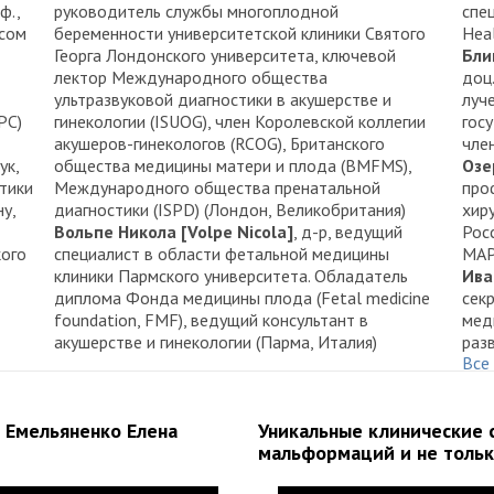
ф.,
руководитель службы многоплодной
спе
рсом
беременности университетской клиники Святого
Heal
Георга Лондонского университета, ключевой
Бли
лектор Международного общества
доц
ультразвуковой диагностики в акушерстве и
луч
РС)
гинекологии (ISUOG), член Королевской коллегии
гос
акушеров-гинекологов (RCOG), Британского
чле
ук,
общества медицины матери и плода (BMFMS),
Озе
тики
Международного общества пренатальной
про
у,
диагностики (ISPD) (Лондон, Великобритания)
хир
Вольпе Никола [Volpe Nicola]
, д-р, ведущий
Рос
ого
специалист в области фетальной медицины
МАР
клиники Пармского университета. Обладатель
Ива
диплома Фонда медицины плода (Fetal medicine
сек
foundation, FMF), ведущий консультант в
мед
акушерстве и гинекологии (Парма, Италия)
раз
Все
Чек
про
уль
к Емельяненко Елена
Уникальные клинические с
(Мо
мальформаций и не только