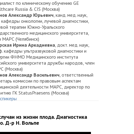
циалист по клиническому обучению GE
thcare Russia & CIS (Москва)
нов Александр Юрьевич
, канд. мед. наук,
. кафедры онкологии, лучевой диагностики,
евой терапии Южно-Уральского
ударственного медицинского университета,
н МАРС (Челябинск)
рская Ирина Аркадиевна
, докт. мед. наук,
ф. кафедры ультразвуковой диагностики и
ургии ФНМО Медицинского института
сийского университета дружбы народов, член
С (Москва)
нов Александр Васильевич
, ответственный
ретарь комиссии по правовым аспектам
ицинской деятельности МАРС, директор по
витию ГК StatusPraesens (Москва)
 спикеры
алова Марина Альбертовна
, докт. мед. наук,
ф., проф. кафедры рентгенологиии
тразвуковой диагностики ИПК ФМБА России
лучаи из жизни плода. Диагностика
сква)
. Д-р Н. Вольпе