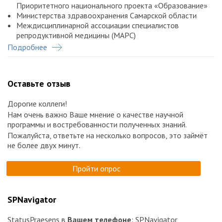
Приоритетного национального проекта «Образование»
Министерства здравоохранения Самарской области
Междисциплинарной ассоциации специалистов
репродуктивной медицины (МАРС)
Подробнее
Кафедры акушерства и гинекологии с курсом
перинатологии, кафедры акушерства, гинекологии и
репродуктивной медицины факультета непрерывного
медицинского образования Медицинского института
Оставьте отзыв
Российского университета дружбы народов
Самарского государственного медицинского
Дорогие коллеги!
университета
Нам очень важно Ваше мнение о качестве научной
Самарской областной ассоциации врачей
программы и востребованности полученных знаний.
Журнала «StatusPraesens. Гинекология, акушерство,
Пожалуйста, ответьте на несколько вопросов, это займёт
бесплодный брак»
не более двух минут.
Научный и технический организатор: Медиабюро
StatusPraesens
Пройти опрос
SPNavigator
StatusPraesens в
Вашем телефоне
: SPNavigator