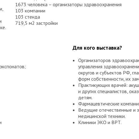
1673 человека – организаторы здравоохранения
и,
103 компании
103 стенда
м
719,5 м2 застройки
ке.
Для кого выставка?
Организаторов здравоохран
экспонатов;
управления здравоохранени
округов и субъектов РФ, гл
форм собственности, их за
Практикующих врачей: акуш
и других специалистов, о
детям.
Фармацевтические компани
Ведущие отечественные и 
медицинской техники.
и
Клиники ЭКО и ВРТ.