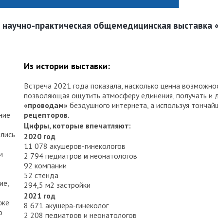
ая научно-практическая общемедицинская выставка «
Из истории выставки:
Встреча 2021 года показала, насколько ценна возможно
позволяющая ощутить атмосферу единения, получать и
«проводам»
бездушного интернета, а используя тончай
ние
рецепторов.
Цифры, которые впечатляют:
ились
2020 год
11 078 акушеров-гинекологов
и
2 794 педиатров
и
неонатологов
92 компании
52 стенда
ие,
294,5 м2 застройки
2021 год
уже
8 671 акушера-гинеколог
ю
2 208 педиатров и неонатологов