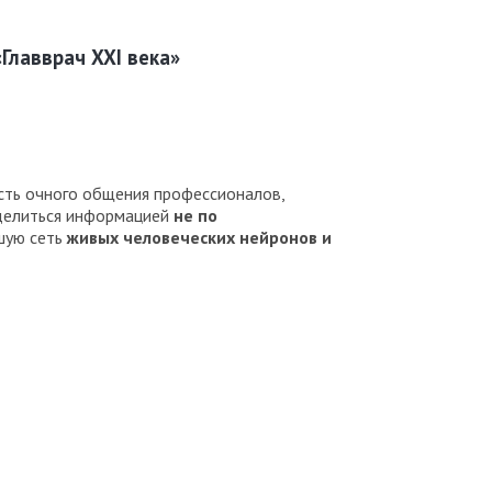
Главврач XXI века»
сть очного общения профессионалов,
 делиться информацией
не по
шую сеть
живых человеческих нейронов и