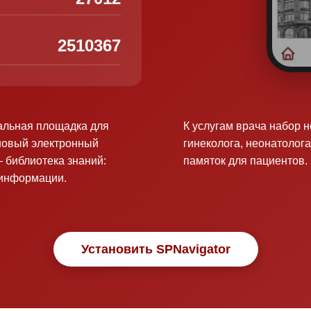
2510367
альная площадка для
К услугам врача набор 
новый электронный
гинеколога, неонатолога
 библиотека знаний:
памяток для пациентов.
оинформации.
Установить SPNavigator