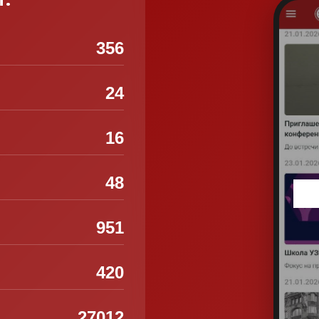
356
24
16
48
951
420
27012