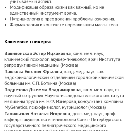
учитываемый аспект.
Модификация образа жизни как важный, но не
единственный инструмент врача.
Нутрициология в преодолении проблемы ожирения.
Фармакология в контексте нормализации массы тела.
Ключевые спикеры:
Вавилонская Эстер Ицхаковна
, канд. мед. наук,
клинический психолог, акушер-гинеколог, врач Института
репродуктивной медицины (Москва)
Пашкова Евгения Юрьевна
, канд. мед. наук, зав.
эндокринологическим отделением городской клинической
больницы им. С.П. Боткина (Москва)
Подрезова Джемма Владимировна
, канд. мед. наук, ст.
научный сотрудник Научно-исследовательского института
медицины труда им. Н.Ф. Измерова, консультант компании
MyGenetics, психофизиолог, нутрициолог (Москва)
Тапильская Наталья Игоревна
, докт. мед. наук, проф.
кафедры акушерства и гинекологии Санкт-Петербургского
государственного педиатрического медицинского
университета, ведущий научный сотрудник отдела