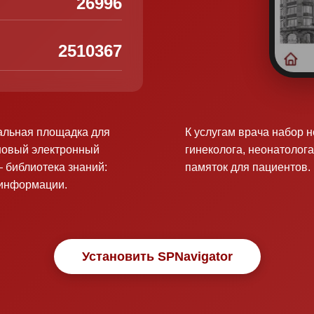
26996
2510367
альная площадка для
К услугам врача набор 
новый электронный
гинеколога, неонатолога
 библиотека знаний:
памяток для пациентов.
оинформации.
Установить SPNavigator