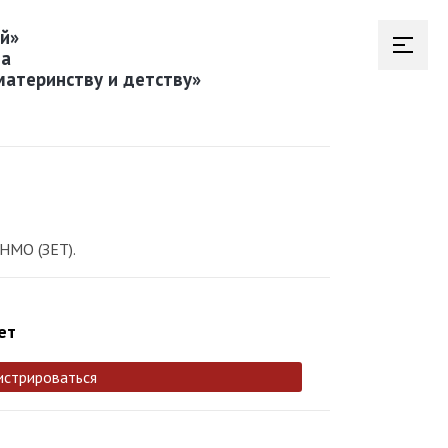
й»
на
материнству и детству»
НМО (ЗЕТ).
ет
истрироваться