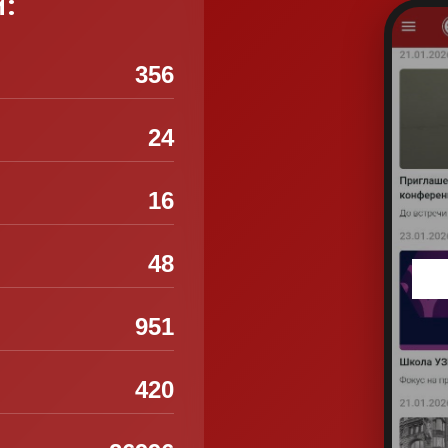
и:
356
24
16
48
951
420