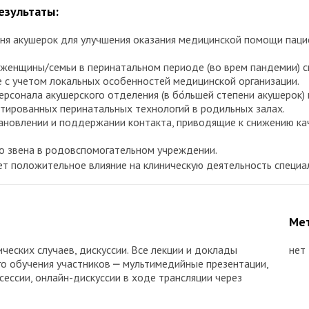
езультаты:
ня акушерок для улучшения оказания медицинской помощи паци
енщины/семьи в перинатальном периоде (во врем пандемии) сп
е с учетом локальных особенностей медицинской организации.
рсонала акушерского отделения (в бо́льшей степени акушерок)
тированных перинатальных технологий в родильных залах.
ановлении и поддержании контакта, приводящие к снижению ка
о звена в родовспомогательном учреждении.
т положительное влияние на клиническую деятельность специали
Мет
ческих случаев, дискуссии. Все лекции и доклады
нет
го обучения участников ⎼ мультимедийные презентации,
ессии, онлайн-дискуссии в ходе трансляции через