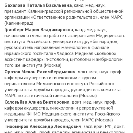
Бахалова Наталья Васильевна
, канд. мед. наук,
президент Калининградской региональной общественной
организации «Ответственное родительство», член МАРС
(Калининград)
Гринберг Мария Владимировна
, канд. мед. наук,
начальник отдела по работе с аспирантами Медицинского
института Российского университета дружбы народов,
руководитель направления маммологии в филиале
израильского госпиталя «Хадасса Медикал Сколково»,
ассистент кафедры гистологии, цитологии и эмбриологии
того же института (Москва)
Оразов Мекан Рахимбердыевич
, докт. мед. наук, проф.
кафедры акушерства и гинекологии с курсом
перинатологии Медицинского института Российского
университета дружбы народов, руководитель комитета
МАРС по эстетической гинекологии (Москва)
Соловьёва Алина Викторовна
, докт. мед. наук, проф.
кафедры акушерства, гинекологии и репродуктивной
медицины ФНМО Медицинского института Российского
университета дружбы народов, член МАРС (Москва)
Тихомиров Александр Леонидович
, засл. врач РФ, докт.
мед. наук, проф., проф. кафедры акушерства и гинекологии