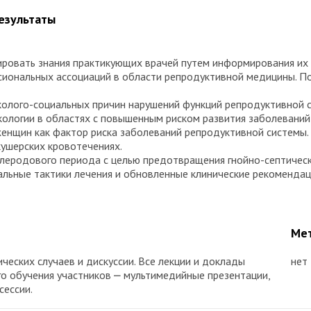
результаты
зировать знания практикующих врачей путем информирования их
сиональных ассоциаций в области репродуктивной медицины. 
колого-социальных причин нарушений функций репродуктивной 
екологии в областях с повышенным риском развития заболевани
женщин как фактор риска заболеваний репродуктивной системы.
ушерских кровотечениях.
слеродового периода с целью предотвращения гнойно-септичес
альные тактики лечения и обновленные клинические рекомендац
Мет
ческих случаев и дискуссии. Все лекции и доклады
нет
го обучения участников ⎼ мультимедийные презентации,
сессии.