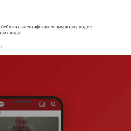
го бейджа с идентификационным штрих-кодом.
трих-кода.
u