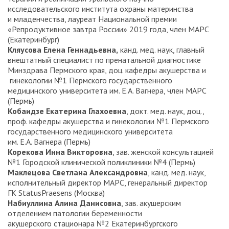
исследовательского института охраны материнства
и младенчества, лауреат Национальной премии
«Репродуктивное завтра России» 2019 года, член МАРС
(Екатеринбург)
Кляусова Елена Геннадьевна,
канд. мед. наук, главный
внештатный специалист по пренатальной диагностике
Минздрава Пермского края, доц. кафедры акушерства и
гинекологии №1 Пермского государственного
медицинского университета им. Е.А. Вагнера, член МАРС
(Пермь)
Кобаидзе Екатерина Глахоевна
, докт. мед. наук, доц.,
проф. кафедры акушерства и гинекологии №1 Пермского
государственного медицинского университета
им. Е.А. Вагнера (Пермь)
Корекова Инна Викторовна
, зав. женской консультацией
№1 Городской клинической поликлиники №4 (Пермь)
Маклецова Светлана Александровна
, канд. мед. наук,
исполнительный директор МАРС, генеральный директор
ГК StatusPraesens (Москва)
Набиуллина Алина Данисовна
, зав. акушерским
отделением патологии беременности
акушерского стационара №2 Екатеринбургского