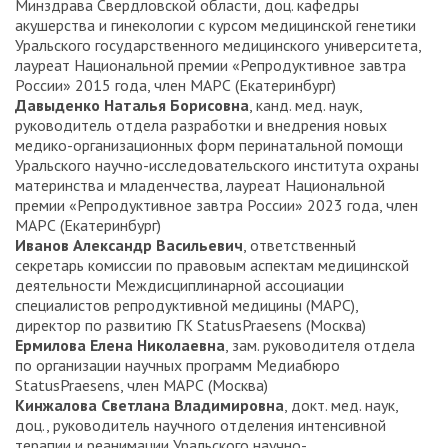
Минздрава Свердловской области, доц. кафедры
акушерства и гинекологии с курсом медицинской генетики
Уральского государственного медицинского университета,
лауреат Национальной премии «Репродуктивное завтра
России» 2015 года, член МАРС (Екатеринбург)
Давыденко Наталья Борисовна
, канд. мед. наук,
руководитель отдела разработки и внедрения новых
медико-организационных форм перинатальной помощи
Уральского научно-исследовательского института охраны
материнства и младенчества, лауреат Национальной
премии «Репродуктивное завтра России» 2023 года, член
МАРС (Екатеринбург)
Иванов Александр Васильевич
, ответственный
секретарь комиссии по правовым аспектам медицинской
деятельности Междисциплинарной ассоциации
специалистов репродуктивной медицины (МАРС),
директор по развитию ГК StatusPraesens (Москва)
Ермилова Елена Николаевна
, зам. руководителя отдела
по организации научных программ Медиабюро
StatusPraesens, член МАРС (Москва)
Кинжалова Светлана Владимировна
, докт. мед. наук,
доц., руководитель научного отделения интенсивной
терапии и реанимации Уральского научно-