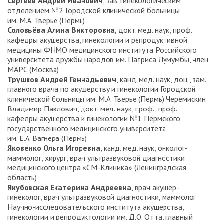
Сергеев Андрей Иванович
, зав. гинекологическим
отделением №2 Городской клинической больницы
им. М.А. Тверье (Пермь)
Соловьёва Алина Викторовна
, докт. мед. наук, проф.
кафедры акушерства, гинекологии и репродуктивной
медицины ФНМО медицинского института Российского
университета дружбы народов им. Патриса Лумумбы, член
МАРС (Москва)
Трушков Андрей Геннадьевич
, канд. мед. наук, доц., зам.
главного врача по акушерству и гинекологии Городской
клинической больницы им. М.А. Тверье (Пермь) Черемискин
Владимир Павлович, докт. мед. наук, проф., проф.
кафедры акушерства и гинекологии №1 Пермского
государственного медицинского университета
им. Е.А. Вагнера (Пермь)
Яковенко Ольга Игоревна
, канд. мед. наук, онколог-
маммолог, хирург, врач ультразвуковой диагностики
медицинского центра «СМ-Клиника» (Ленинградская
область)
Якубовская Екатерина Андреевна
, врач акушер-
гинеколог, врач ультразвуковой диагностики, маммолог
Научно-исследовательского института акушерства,
гинекологии и репродуктологии им. Д.О. Отта, главный