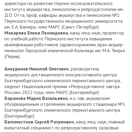
директора по развитию Научно-исследовательского
института акушерства, гинекологии и репродуктологии им.
Д. О. Отта, проф. кафедры акушерства и гинекологии №1
Пермского государственного медицинского университета
им. Е. А. Вагнера, член МАРС (Санкт-Петербург)
Макарова Елена Леонидовна
, канд. мед. наук, проректор
по учебной работе Пермского института повышения
квалификации работников здравоохранения, врач акушер-
гинеколог Городской клинической больницы им. М.А. Тверье
(Пермь)
Анкудинов Николай Олегович
, руководитель
акушерского дистанционного консультативного центра
Екатеринбургского клинического перинатального центра,
лауреат Национальной премии «Репродуктивное завтра
России» 2022 года, член МАРС (Екатеринбург)
Баранова Мария Васильевна
, и.о. зав. акушерским
обсервационным отделением акушерского стационара №1
Екатеринбургского клинического перинатального центра
(Екатеринбург)
Беломестнов Сергей Разумович
, канд. мед. наук, главный
внештатный специалист по репродуктивному здоровью