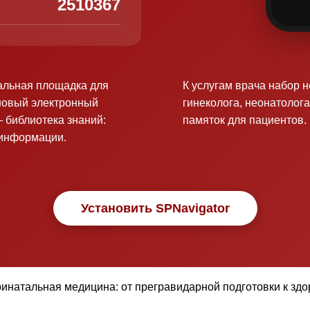
2510367
альная площадка для
К услугам врача набор 
новый электронный
гинеколога, неонатолога
 библиотека знаний:
памяток для пациентов.
оинформации.
Установить SPNavigator
атальная медицина: от прегравидарной подготовки к здор