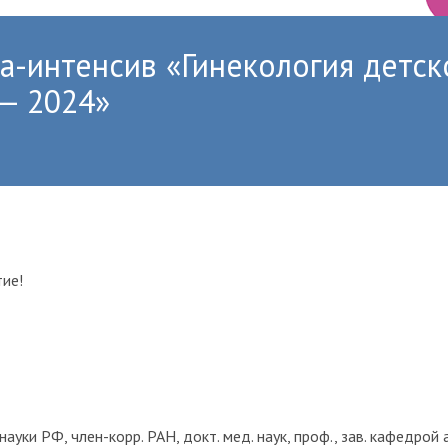
-интенсив «Гинекология детско
— 2024»
тие!
ь науки РФ, член-корр. РАН, докт. мед. наук, проф., зав. кафедрой