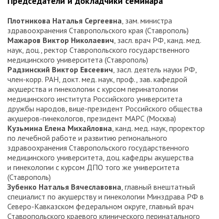
Председатели и докладчики семинара
Плотникова Наталья Сергеевна
, зам. министра
здравоохранения Ставропольского края (Ставрополь)
Мажаров Виктор Николаевич
, засл. врач РФ, канд. мед.
наук, доц., ректор Ставропольского государственного
медицинского университета (Ставрополь)
Радзинский Виктор Евсеевич
, засл. деятель науки РФ,
член-корр. РАН, докт. мед. наук, проф., зав. кафедрой
акушерства и гинекологии с курсом перинатологии
медицинского института Российского университета
дружбы народов, вице-президент Российского общества
акушеров-гинекологов, президент МАРС (Москва)
Кузьмина Елена Михайловна
, канд. мед. наук, проректор
по лечебной работе и развитию регионального
здравоохранения Ставропольского государственного
медицинского университета, доц. кафедры акушерства
и гинекологии с курсом ДПО того же университета
(Ставрополь)
Зубенко Наталья Вячеславовна
, главный внештатный
специалист по акушерству и гинекологии Минздрава РФ в
Северо-Кавказском федеральном округе, главный врач
Ставропольского краевого клинического перинатального