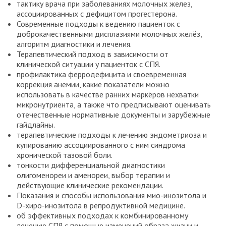
тактику врача при заболеваниях молочных желез,
ассоциированных с дефицитом прогестерона.
Современные подходы к ведению пациенток с
доброкачественными дисплазиями молочных желёз,
алгоритм диагностики и лечения.
Терапевтический подход в зависимости от
клинической ситуации у пациенток с СПЯ.
профилактика ферродефицита и своевременная
коррекция анемии, какие показатели можно
использовать в качестве ранних маркёров нехватки
микронутриента, а также что предписывают оценивать
отечественные нормативные документы и зарубежные
гайдлайны.
терапевтические подходы к лечению эндометриоза и
купированию ассоциированного с ним синдрома
хронической тазовой боли.
тонкости дифференциальной диагностики
олигоменореи и аменореи, выбор терапии и
действующие клинические рекомендации.
Показания и способы использования мио-инозитола и
D-хиро-инозитола в репродуктивной медицине.
об эффективных подходах к комбинированному
лечению СПЯ с помощью изменений образа жизни и