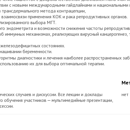
ствии с новыми международными гайдлайнами и национальными 
я трансдермального метода контрацепции,
взаимосвязи применения КОК и рака репродуктивных органов.
лизированного выбора МГТ.
ого эндометрита и возможности снижения частоты репродуктив
об иммунных механизмах, реализующих вирусный канцерогенез, т
 железодефицитных состояниях.
ынашивании беременности.
горитмы диагностики и лечения наиболее распространенных заб
использованию их для выбора оптимальной терапии.
Мет
ческих случаев и дискуссии. Все лекции и доклады
нет
го обучения участников ⎼ мультимедийные презентации,
сессии.