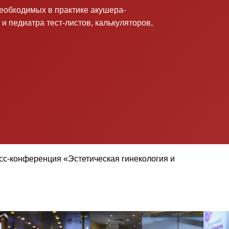
необходимых в практике акушера-
 и педиатра тест-листов, калькуляторов,
есс-конференция «Эстетическая гинекология и
VIII Торжественная церемония вручения Национальной премии «Репродуктивное завтра России» 2019. Сочи
X Торжественная церемония вручения Нац