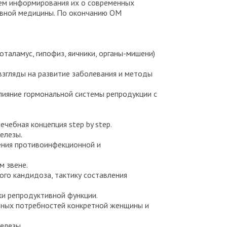
тем информирования их о современных
ивной медицины. По окончанию ОМ
оталамус, гипофиз, яичники, органы-мишени)
взгляды на развитие заболевания и методы
лияние гормональной системы репродукции с
чебная концепция step by step.
елезы.
ения противоинфекционной и
м звене.
ого кандидоза, тактику составления
ки репродуктивной функции.
ьных потребностей конкретной женщины и
елезы.