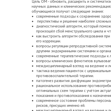
Цель ОМ - обновить, расширить и системати
научных данных и клинических рекомендаци
обучающиеся получат следующие знания:
современные подходы к сохранению здоро
перспективы и решение наиболее сложных
диагностический алгоритм, который поможе
произошёл сбой менструального цикла и чт
как выстроить алгоритм обследования при
его коррекции.
вопросы регуляции репродуктивной систем
другими эндокринными системами и орган
современные терапевтические подходы к 
вопросы клинических фенотипов вульвоваги
междисциплинарный взгляд на ведение и л
тактика ведения пациенток с цервикальн
противовоспалительной терапии.
патогенез развития дисфункции эндометри
рациональное использование противогрибк
оптимальных схем терапии с учётом актуа
показания и противопоказания к назначен
современное состояние проблемы персона
рисков, присущих именно ей.
междисциплинарный взгляд на ведение и л