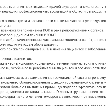
зировать знания практикующих врачей акушеров-гинекологов пу
ях ведущих профессиональных ассоциаций в области репродукт
ого эндометрита и возможности снижения частоты репродуктив
ологии.
взаимосвязи применения КОК и рака репродуктивных органов.
ротиворецидивном лечении ВЗОМТ.
 с доброкачественными дисплазиями молочных желёз, алгоритм
точняющим методам обследования.
ого поиска при синдроме ХТБ и лечения пациенток с заболева
лечению вагинитов.
циенток в условиях нормального течения климактерия и клима
ности, особенности реабилитации пациенток и возможности пр
.
ы, взаимосвязь и взаимовлияние гормональной системы репроду
тановлению сбалансированной функции гормональной системы 
азовой болью от выявления причин до подбора эффективного ле
рола, вопросы дотации витамина D разным группам пациенток, 
консервативного лечения геморроя в зависимости от выраженн
.
икации факторов риска невынашивания, современных методов п