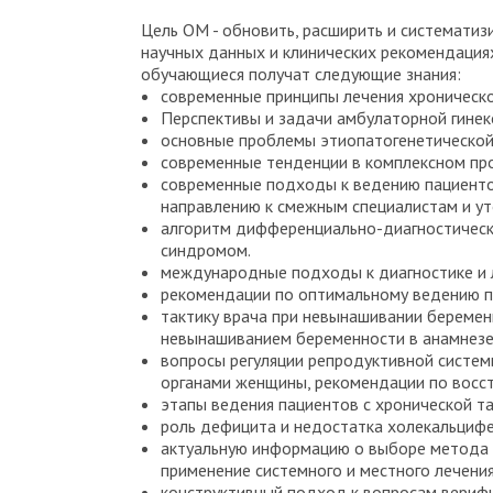
Цель ОМ - обновить, расширить и системати
научных данных и клинических рекомендаци
обучающиеся получат следующие знания:
современные принципы лечения хроническ
Перспективы и задачи амбулаторной гинек
основные проблемы этиопатогенетической 
современные тенденции в комплексном п
современные подходы к ведению пациенток
направлению к смежным специалистам и у
алгоритм дифференциально-диагностическ
синдромом.
международные подходы к диагностике и 
рекомендации по оптимальному ведению па
тактику врача при невынашивании беремен
невынашиванием беременности в анамнезе
вопросы регуляции репродуктивной систем
органами женщины, рекомендации по восс
этапы ведения пациентов с хронической т
роль дефицита и недостатка холекальцифе
актуальную информацию о выборе метода 
применение системного и местного лечения
конструктивный подход к вопросам вериф