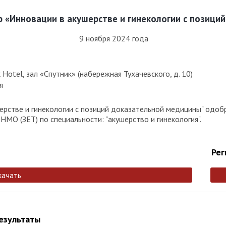
 «Инновации в акушерстве и гинекологии с позици
9 ноября 2024 года
otel, зал «Спутник» (набережная Тухачевского, д. 10)
я
рстве и гинекологии с позиций доказательной медицины" одоб
МО (ЗЕТ) по специальности: "акушерство и гинекология".
Рег
качать
результаты