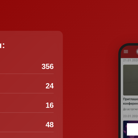
и:
356
24
16
48