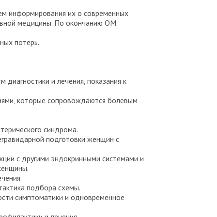
тем информирования их о современных
ивной медицины. По окончанию ОМ
ных потерь.
 диагностики и лечения, показания к
ниями, которые сопровождаются болевым
ктерического синдрома.
егравидарной подготовки женщин с
кции с другими эндокринными системами и
женщины.
чения.
тактика подбора схемы.
ости симптоматики и одновременное
рофилактики и лечения.