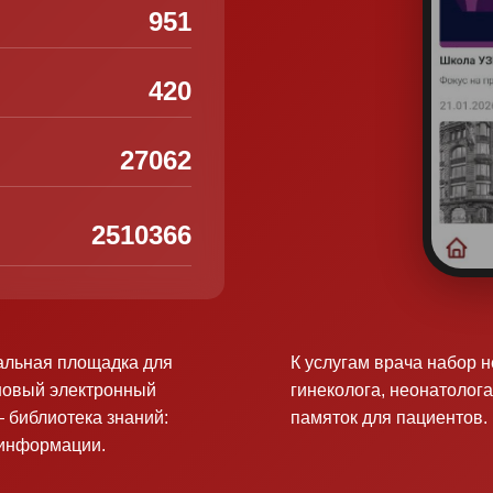
951
420
27062
2510366
альная площадка для
К услугам врача набор 
новый электронный
гинеколога, неонатолога
 библиотека знаний:
памяток для пациентов.
оинформации.