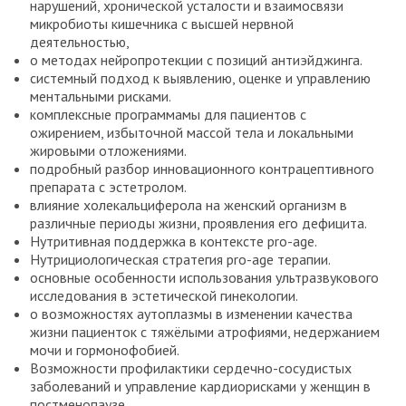
нарушений, хронической усталости и взаимосвязи
микробиоты кишечника с высшей нервной
деятельностью,
о методах нейропротекции с позиций антиэйджинга.
системный подход к выявлению, оценке и управлению
ментальными рисками.
комплексные программамы для пациентов с
ожирением, избыточной массой тела и локальными
жировыми отложениями.
подробный разбор инновационного контрацептивного
препарата с эстетролом.
влияние холекальциферола на женский организм в
различные периоды жизни, проявления его дефицита.
Нутритивная поддержка в контексте pro-age.
Нутрициологическая стратегия pro-age терапии.
основные особенности использования ультразвукового
исследования в эстетической гинекологии.
о возможностях аутоплазмы в изменении качества
жизни пациенток с тяжёлыми атрофиями, недержанием
мочи и гормонофобией.
Возможности профилактики сердечно-сосудистых
заболеваний и управление кардиорисками у женщин в
постменопаузе.