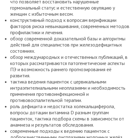
что позволяет восстановить нарушенные
гормональный статус и естественную овуляцию у
женщин с избыточным весом.
конструктивный подход к вопросам верификации
факторов риска невынашивания, современных методов
профилактики и лечения.
обзор современной доказательной базы и алгоритмы
действий для специалистов при железодефицитных
состояниях.
обзор международных и отечественных публикаций, в
которых рассматриваются патогенетические аспекты
ПЭ и возможность раннего прогнозирования её
развития.
тактика ведения пациенток с цервикальными
интраэпителиальными неоплазиями и необходимость
применения противоинфекционной и
противовоспалительной терапии.
роль дефицита и недостатка холекальциферола,
вопросы дотации витамина D разным группам
пациенток, тактика подбора схемы в зависимости от
анамнеза и результатов обследования.
современные подходы к ведению пациенток с
доброкачественными дисплазиями молочных желёз,