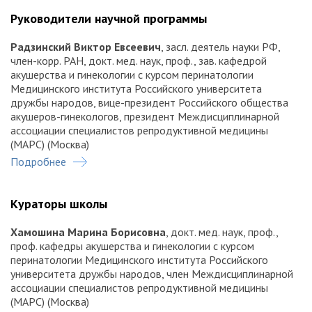
Руководители научной программы
Радзинский Виктор Евсеевич
, засл. деятель науки РФ,
член-корр. РАН, докт. мед. наук, проф., зав. кафедрой
акушерства и гинекологии с курсом перинатологии
Медицинского института Российского университета
дружбы народов, вице-президент Российского общества
акушеров-гинекологов, президент Междисциплинарной
ассоциации специалистов репродуктивной медицины
(МАРС) (Москва)
Коган Игорь Юрьевич
, член-корр. РАН, докт. мед. наук,
Подробнее
проф., директор НИИ акушерства, гинекологии и
репродуктологии им. Д.О. Отта, главный внештатный
специалист по репродуктивному здоровью Комитета по
Кураторы школы
здравоохранению Санкт-Петербурга (Санкт-Петербург)
Хамошина Марина Борисовна
, докт. мед. наук, проф.,
проф. кафедры акушерства и гинекологии с курсом
перинатологии Медицинского института Российского
университета дружбы народов, член Междисциплинарной
ассоциации специалистов репродуктивной медицины
(МАРС) (Москва)