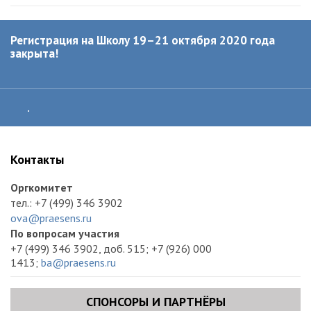
К/с: 30101810345250000745
Назначение платежа: «
Школа Невынашивание и
бесплодие
2020»
Регистрация на Школу 19–21 октября 2020 года
Копию квитанции/платёжного поручения об оплате (с
закрыта!
пометкой
«Оплата Школы Невынашивание и бесплодие»
)
следует выслать по электронной почте
ba@praesens.ru
.
Обращаем ваше внимание
, что в случае неприбытия
слушателя на мероприятие регистрационный взнос не
.
возвращается.
Контакты
Оргкомитет
тел.: +7 (499) 346 3902
ova@praesens.ru
По вопросам участия
+7 (499) 346 3902, доб. 515; +7 (926) 000
1413;
ba@praesens.ru​​​​​​​
СПОНСОРЫ И ПАРТНЁРЫ