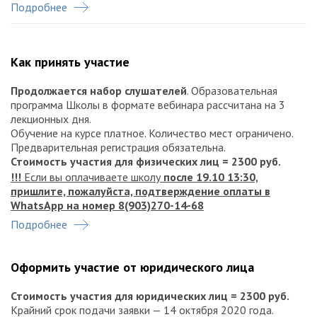
Олина Анна Александровна
, докт. мед. наук, проф.,
Подробнее
первый заместитель директора НИИ акушерства,
гинекологии и репродуктологии имени Д.О. Отта (Санкт-
Петербург)
Как принять участие
Продолжается набор слушателей
. Образовательная
программа Школы в формате вебинара рассчитана на 3
лекционных дня.
Обучение на курсе платное. Количество мест ограничено.
Предварительная регистрация обязательна.
Стоимость участия для физических лиц = 2300 руб.
!!!
Если вы оплачиваете школу
после 19.10 13:30,
пришлите, пожалуйста, подтверждение оплаты в
WhatsApp на номер 8(903)270-14-68
Подробнее
Реквизиты для платежа:
Получатель: ООО «Статус презенс контент»
Оформить участие от юридического лица
Филиал № 7701 Банка ВТБ (ПАО), г. Москва
ИНН/КПП: 7701984958/770101001
БИК: 044525745
Стоимость участия для юридических лиц = 2300 руб.
Р/с: 40702810700000019553
Крайний срок подачи заявки — 14 октября 2020 года.