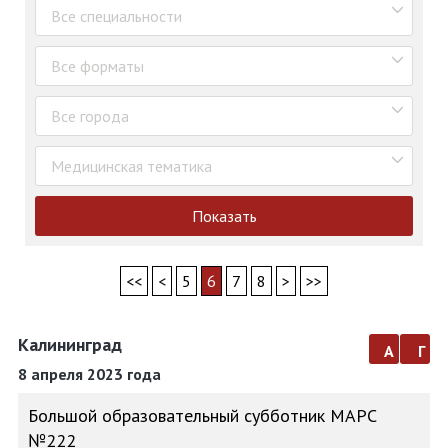
Все специальности
Все форматы
Все города
Медицинская тематика
Показать
<<
<
5
6
7
8
>
>>
Калининград
а
г
8 апреля 2023 года
Большой образовательный субботник МАРС
№222