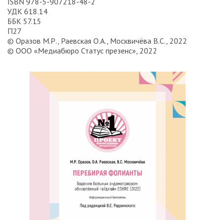
ISBN 978-5-907218-48-2
УДК 618.14
ББК 57.15
П27
© Оразов М.Р., Раевская О.А., Москвичёва В.С., 2022
© ООО «Медиабюро Статус презенс», 2022