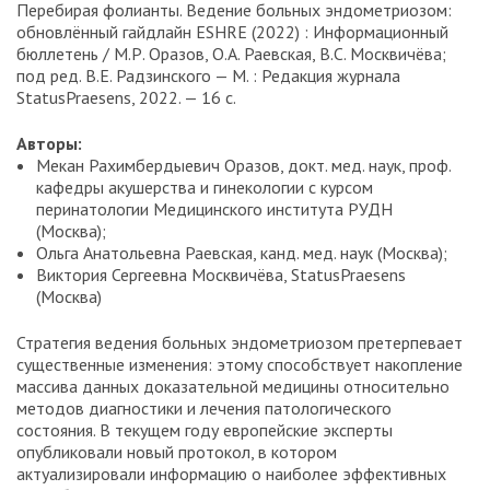
Перебирая фолианты. Ведение больных эндометриозом:
обновлённый гайдлайн ESHRE (2022) : Информационный
бюллетень / М.Р. Оразов, О.А. Раевская, В.С. Москвичёва;
под ред. В.Е. Радзинского — М. : Редакция журнала
StatusPraesens, 2022. — 16 с.
Авторы:
Мекан Рахимбердыевич Оразов, докт. мед. наук, проф.
кафедры акушерства и гинекологии с курсом
перинатологии Медицинского института РУДН
(Москва);
Ольга Анатольевна Раевская, канд. мед. наук (Москва);
Виктория Сергеевна Москвичёва, StatusPraesens
(Москва)
Стратегия ведения больных эндометриозом претерпевает
существенные изменения: этому способствует накопление
массива данных доказательной медицины относительно
методов диагностики и лечения патологического
состояния. В текущем году европейские эксперты
опубликовали новый протокол, в котором
актуализировали информацию о наиболее эффективных