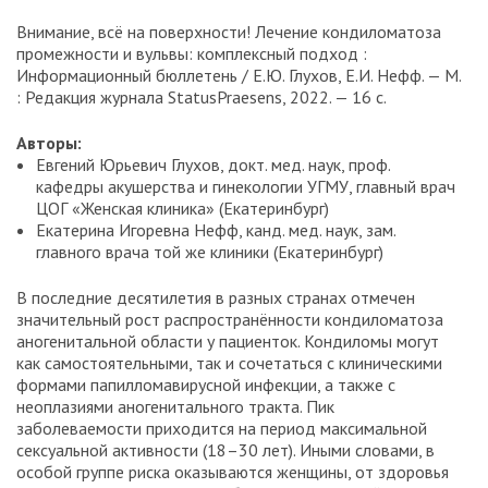
Внимание, всё на поверхности! Лечение кондиломатоза
промежности и вульвы: комплексный подход :
Информационный бюллетень / Е.Ю. Глухов, Е.И. Нефф. — М.
: Редакция журнала StatusPraesens, 2022. — 16 с.
Авторы:
Евгений Юрьевич Глухов, докт. мед. наук, проф.
кафедры акушерства и гинекологии УГМУ, главный врач
ЦОГ «Женская клиника» (Екатеринбург)
Екатерина Игоревна Нефф, канд. мед. наук, зам.
главного врача той же клиники (Екатеринбург)
В последние десятилетия в разных странах отмечен
значительный рост распространённости кондиломатоза
аногенитальной области у пациенток. Кондиломы могут
как самостоятельными, так и сочетаться с клиническими
формами папилломавирусной инфекции, а также с
неоплазиями аногенитального тракта. Пик
заболеваемости приходится на период максимальной
сексуальной активности (18–30 лет). Иными словами, в
особой группе риска оказываются женщины, от здоровья