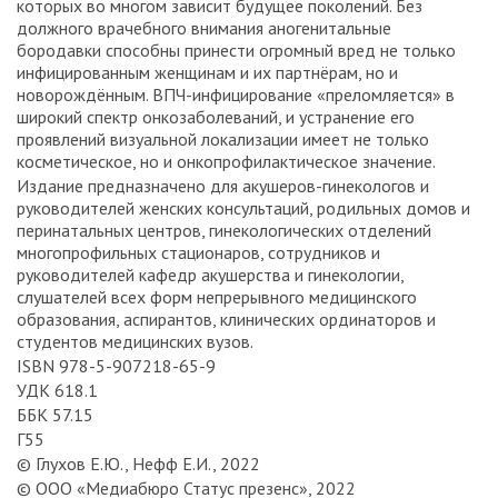
которых во многом зависит будущее поколений. Без
должного врачебного внимания аногенитальные
бородавки способны принести огромный вред не только
инфицированным женщинам и их партнёрам, но и
новорождённым. ВПЧ-инфицирование «преломляется» в
широкий спектр онкозаболеваний, и устранение его
проявлений визуальной локализации имеет не только
косметическое, но и онкопрофилактическое значение.
Издание предназначено для акушеров-гинекологов и
руководителей женских консультаций, родильных домов и
перинатальных центров, гинекологических отделений
многопрофильных стационаров, сотрудников и
руководителей кафедр акушерства и гинекологии,
слушателей всех форм непрерывного медицинского
образования, аспирантов, клинических ординаторов и
студентов медицинских вузов.
ISBN 978-5-907218-65-9
УДК 618.1
ББК 57.15
Г55
© Глухов Е.Ю., Нефф Е.И., 2022
© ООО «Медиабюро Статус презенс», 2022