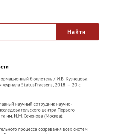
Найти
ости
ормационный бюллетень / И.В. Кузнецова,
ия журнала StatusPraesens, 2018. — 20 с.
главный научный сотрудник научно-
исследовательского центра Первого
а им. И.М. Сеченова (Москва);
ельного процесса созревания всех систем