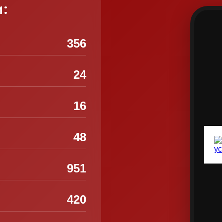
и:
356
24
16
48
951
420