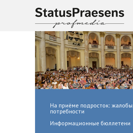
На приёме подросток: жалобы,
потребности
Информационные бюллетени