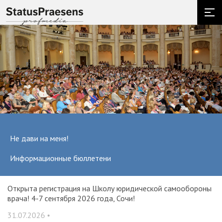
Не дави на меня!
Информационные бюллетени
и и
Открыта регистрация на Школу юридической самообороны
О
врача! 4-7 сентября 2026 года, Сочи!
ак
С
31.07.2026 •