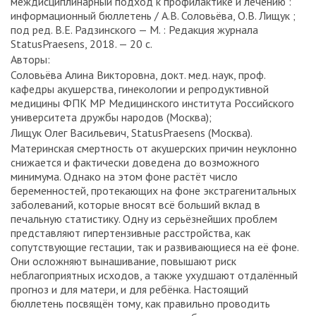
междисциплинарный подход к профилактике и лечению :
информационный бюллетень / А.В. Соловьёва, О.В. Лищук ;
под ред. В.Е. Радзинского — М. : Редакция журнала
StatusPraesens, 2018. — 20 с.
Авторы:
Соловьёва Алина Викторовна, докт. мед. наук, проф.
кафедры акушерства, гинекологии и репродуктивной
медицины ФПК МР Медицинского института Российского
университета дружбы народов (Москва);
Лищук Олег Васильевич, StatusPraesens (Москва).
Материнская смертность от акушерских причин неуклонно
снижается и фактически доведена до возможного
минимума. Однако на этом фоне растёт число
беременностей, протекающих на фоне экстрагенитальных
заболеваний, которые вносят всё больший вклад в
печальную статистику. Одну из серьёзнейших проблем
представляют гипертензивные расстройства, как
сопутствующие гестации, так и развивающиеся на её фоне.
Они осложняют вынашивание, повышают риск
неблагоприятных исходов, а также ухудшают отдалённый
прогноз и для матери, и для ребёнка. Настоящий
бюллетень посвящён тому, как правильно проводить