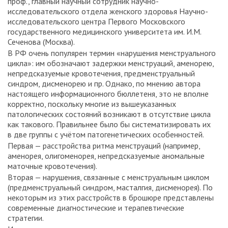
проф., главный научный сотрудник научно-
исследовательского отдела женского здоровья Научно-
исследовательского центра Первого Московского
государственного медицинского университета им. И.М.
Сеченова (Москва).
В РФ очень популярен термин «нарушения менструального
цикла»: им обозначают задержки менструаций, аменорею,
непредсказуемые кровотечения, предменструальный
синдром, дисменорею и пр. Однако, по мнению автора
настоящего информационного бюллетеня, это не вполне
корректно, поскольку многие из вышеуказанных
патологических состояний возникают в отсутствие цикла
как такового. Правильнее было бы систематизировать их
в две группы с учётом патогенетических особенностей.
Первая — расстройства ритма менструаций (например,
аменорея, олигоменорея, непредсказуемые аномальные
маточные кровотечения).
Вторая — нарушения, связанные с менструальным циклом
(предменструальный синдром, масталгия, дисменорея). По
некоторым из этих расстройств в брошюре представлены
современные диагностические и терапевтические
стратегии.