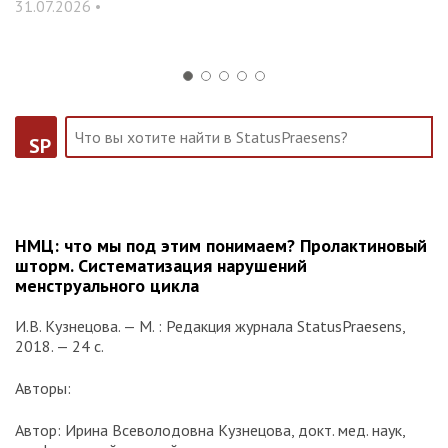
31.07.2026 •
14
SP
НМЦ: что мы под этим понимаем? Пролактиновый
шторм. Систематизация нарушений
менструального цикла
И.В. Кузнецова. — М. : Редакция журнала StatusPraesens,
2018. — 24 с.
Авторы:
Автор: Ирина Всеволодовна Кузнецова, докт. мед. наук,