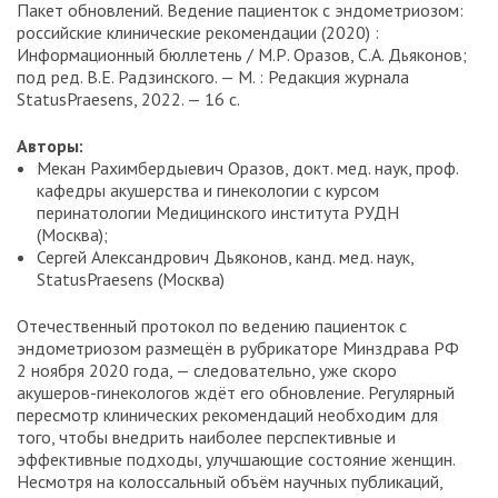
Пакет обновлений. Ведение пациенток с эндометриозом:
российские клинические рекомендации (2020) :
Информационный бюллетень / М.Р. Оразов, С.А. Дьяконов;
под ред. В.Е. Радзинского. — М. : Редакция журнала
StatusPraesens, 2022. — 16 с.
Авторы:
Мекан Рахимбердыевич Оразов, докт. мед. наук, проф.
кафедры акушерства и гинекологии с курсом
перинатологии Медицинского института РУДН
(Москва);
Сергей Александрович Дьяконов, канд. мед. наук,
StatusPraesens (Москва)
Отечественный протокол по ведению пациенток с
эндометриозом размещён в рубрикаторе Минздрава РФ
2 ноября 2020 года, — следовательно, уже скоро
акушеров-гинекологов ждёт его обновление. Регулярный
пересмотр клинических рекомендаций необходим для
того, чтобы внедрить наиболее перспективные и
эффективные подходы, улучшающие состояние женщин.
Несмотря на колоссальный объём научных публикаций,