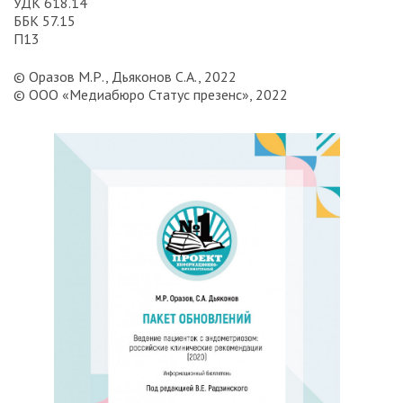
УДК 618.14
ББК 57.15
П13
© Оразов М.Р., Дьяконов С.А., 2022
© ООО «Медиабюро Статус презенс», 2022