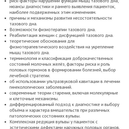
риск-факторы нарушений функций мышц тазового дна,
нюансы диагностики и раннего выявления пациенток,
наиболее подверженных этим изменениям.
причины и механизмы развития несостоятельности
тазового дна.
Возможности физиотерапии тазового дна.
Реабилитация женщин с дисфункцией тазового дна.
теоретические обоснования для
физиотерапевтического воздействия на укрепление
мышц тазового дна.
терминология и классификация доброкачественных
состояний молочных желёз, факторы риска и роль
половых гормонов в формировании болезней, выбор
лечебной стратегии.
об использовании ультразвуковой кавитации в лечении
гинекологических заболеваний.
современные теории старения, включая молекулярные
и клеточные механизмы.
дифференцированный подход к диагностике и выбору
объёма и характера вмешательств при различных
патологических состояниях вульвы.
Комплексная редукция вульвы у пациенток с
эстетическими дефектами наружных половых органов.