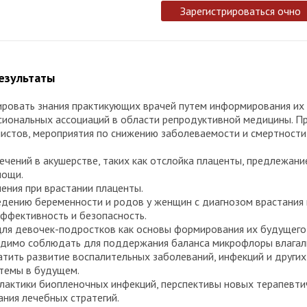
Зарегистрироваться очно
результаты
зировать знания практикующих врачей путем информирования их
иональных ассоциаций в области репродуктивной медицины. Пр
листов, мероприятия по снижению заболеваемости и смертност
чений в акушерстве, таких как отслойка плаценты, предлежание
мощи.
чения при врастании плаценты.
дению беременности и родов у женщин с диагнозом врастания 
ффективность и безопасность.
для девочек-подростков как основы формирования их будущего
ходимо соблюдать для поддержания баланса микрофлоры влагал
атить развитие воспалительных заболеваний, инфекций и других
стемы в будущем.
лактики биопленочных инфекций, перспективы новых терапевти
ния лечебных стратегий.