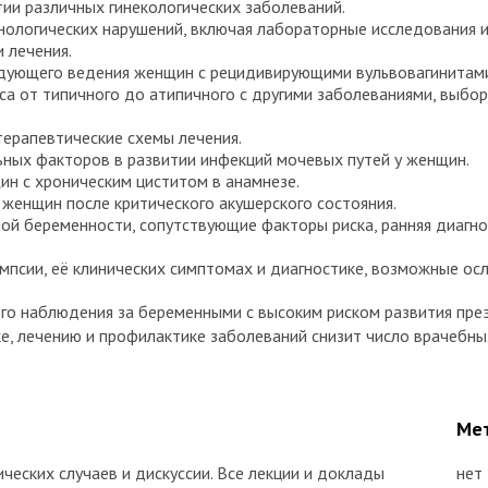
ии различных гинекологических заболеваний.
ологических нарушений, включая лабораторные исследования и к
 лечения.
едующего ведения женщин с рецидивирующими вульвовагинитам
са от типичного до атипичного с другими заболеваниями, выбор
терапевтические схемы лечения.
ьных факторов в развитии инфекций мочевых путей у женщин.
н с хроническим циститом в анамнезе.
 женщин после критического акушерского состояния.
ой беременности, сопутствующие факторы риска, ранняя диагнос
мпсии, её клинических симптомах и диагностике, возможные ос
го наблюдения за беременными с высоким риском развития пре
е, лечению и профилактике заболеваний снизит число врачебны
Мет
ческих случаев и дискуссии. Все лекции и доклады
нет