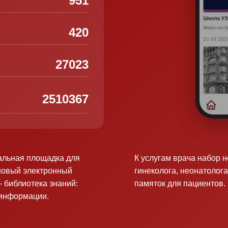
951
420
27023
2510367
альная площадка для
К услугам врача набор 
новый электронный
гинеколога, неонатолога
 библиотека знаний:
памяток для пациентов.
оинформации.