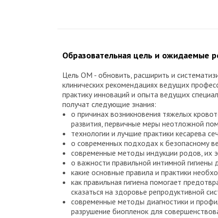
Образовательная цель и ожидаемые 
Цель ОМ - обновить, расширить и системати
клинических рекомендациях ведущих професс
практику инноваций и опыта ведущих специа
получат следующие знания:
о причинах возникновения тяжелых кровоте
развития, первичные меры неотложной по
технологии и лучшие практики кесарева се
о современных подходах к безопасному ве
современные методы индукции родов, их э
о важности правильной интимной гигиены 
какие основные правила и практики необ
как правильная гигиена помогает предотвр
сказаться на здоровье репродуктивной си
современные методы диагностики и профи
разрушение биопленок для совершенствова