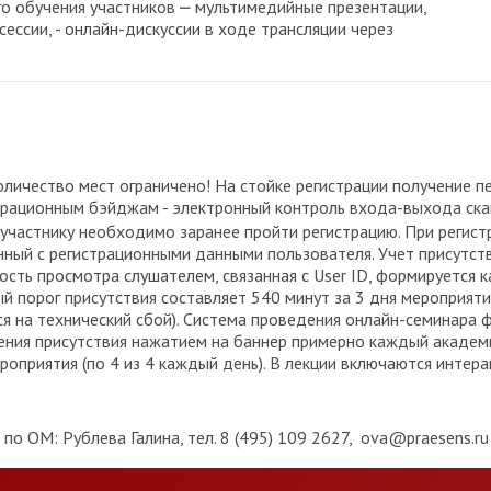
го обучения участников ⎼ мультимедийные презентации,
ссии, - онлайн-дискуссии в ходе трансляции через
оличество мест ограничено! На стойке регистрации получение 
страционным бэйджам - электронный контроль входа-выхода ск
участнику необходимо заранее пройти регистрацию. При регист
анный с регистрационными данными пользователя. Учет присут
ть просмотра слушателем, связанная с User ID, формируется 
 порог присутствия составляет 540 минут за 3 дня мероприятия
ся на технический сбой). Система проведения онлайн-семинара
ения присутствия нажатием на баннер примерно каждый академ
ероприятия (по 4 из 4 каждый день). В лекции включаются интер
о ОМ: Рублева Галина, тел. 8 (495) 109 2627, ova@praesens.ru