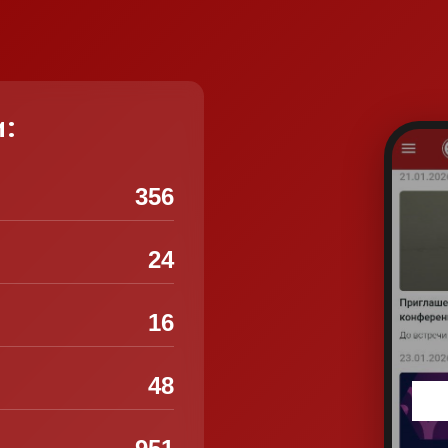
и:
356
24
16
48