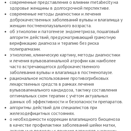
современные представления о влиянии metabecity на
здоровье женщины в долгосрочной перспективе.
современные методы диагностики и лечения
доброкачественных заболеваний вульвы и влагалища у
женщин постменопаузального возраста.
об этиологии и патогенезе эндометриоза, пошаговый
алгоритм действий, предусматривающий грамотную
верификацию диагноза и терапию без риска
полипрагмазии.
этиологию, клиническую картину, методы диагностики
и лечения вульвовагинальной атрофии как наиболее
часто встречающегося доброкачественного
заболевания вульвы и влагалища в постменопаузе.
рациональное использование противогрибковых
лекарственных средств в рамках лечения
вульвовагинального кандидоза, тактику составления
оптимальных схем терапии с учётом актуальных
данных об эффективности и безопасности препаратов.
алгоритмы действий для специалистов при
железодефицитных состояниях.
о необходимости коррекции влагалищного биоценоза
в качестве профилактики заболеваний шейки матки,
актуальные подходы к лечению вагинитов у женщин