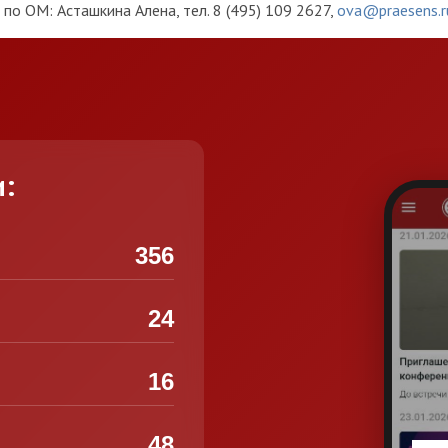
по ОМ: Асташкина Алена, тел. 8 (495) 109 2627,
ova@praesens.r
и:
356
24
16
48