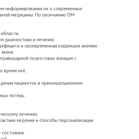
тем информирования их о современных
ивной медицины. По окончанию ОМ
области.
 диагностики и лечения.
дефицита и своевременная коррекция анемии.
 звене.
егравидарной подготовки женщин с
 время неё.
едения пациенток в преконцепционном
ных потерь.
ическому лечению.
тактики ведения и способы персонализации
 состояния.
ний.