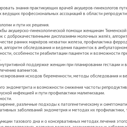
зировать знания практикующих врачей акушеров-гинекологов пу
ях ведущих профессиональных ассоциаций в области репродукт
логии и пути их решения.
ужбы акушерско-гинекологической помощи женщинам Тюменской 
 с доброкачественными дисплазиями молочных желёз, алгоритм
ачестве ранних маркёров нехватки железа, профилактика ферро
я, алгоритм обследования и ведения пациенток в амбулаторном
ности, особенности реабилитации пациенток и возможности пр
.
утритивной поддержке женщин при планировании гестации и во
лечению вагинитов.
нозирования исходов беременности, методы обследования и в
ого эндометрита и возможности снижения частоты репродуктив
русной инфекцией и пути профилактики малигнизации.
ности.
жирение, различные подходы к патогенетическому и симптомат
ативных заболеваний эндометрия и методах их профилактики, 
нкции тазового дна и о консервативных методах лечения этого
лью предотвратить развитие возраст-ассоциированных заболева