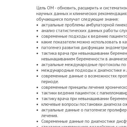
Цель ОМ - обновить, расширить и системати
научных данных и клинических рекомендаци
обучающиеся получат следующие знания:
актуальные проблемы амбулаторной гинеко
анализ статистических данных работы сл
современные подходы к ведению пациенток
какие показатели можно использовать в к
патогенез развития дисфункции эндометри
тактика врача при невынашивании беремен
невынашиванием беременности в анамнезе
актуальные международные протоколы по н
международные подходы к диагностике и 
современные данные о возможностях прог
периоде.
современные принципы лечения хроническ
тактики ведения пациенток с папилломави
тактику врача при невынашивании беремен
ключевые вопросы постановки диагноза о
актуальные данные о патогенезе пролифер
лечения.
Современные данные по диагностике дисфу
стратегия комплексного воздействия с це