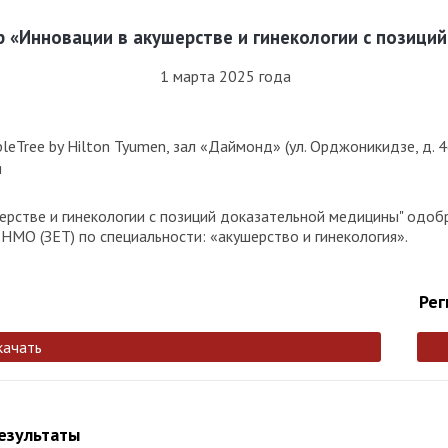
 «Инновации в акушерстве и гинекологии с позици
1 марта 2025 года
eTree by Hilton Tyumen, зал «Даймонд» (ул. Орджоникидзе, д. 4
я
рстве и гинекологии с позиций доказательной медицины" одоб
НМО (ЗЕТ) по специальности: «акушерство и гинекология».
Рег
качать
результаты