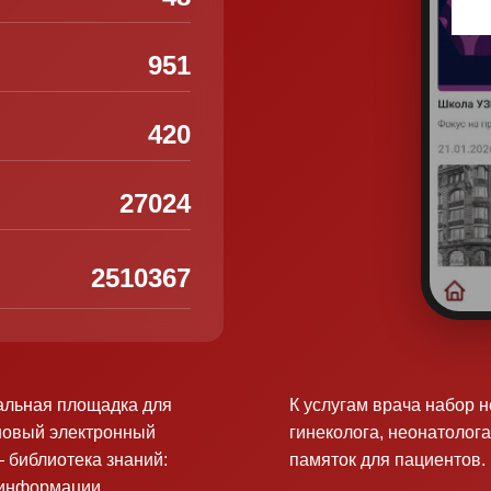
951
420
27024
2510367
альная площадка для
К услугам врача набор 
новый электронный
гинеколога, неонатолога
 библиотека знаний:
памяток для пациентов.
оинформации.