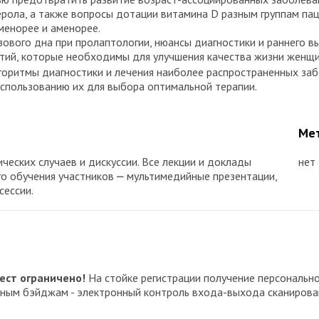
рола, а также вопросы дотации витамина D разным группам пац
менорее и аменорее.
ового дна при пролаптологии, нюансы диагностики и раннего 
ятий, которые необходимы для улучшения качества жизни женщи
горитмы диагностики и лечения наиболее распространенных заб
использованию их для выбора оптимальной терапии.
Мет
ческих случаев и дискуссии. Все лекции и доклады
нет
го обучения участников ⎼ мультимедийные презентации,
сессии.
ест ограничено!
На стойке регистрации получение персональ
онным бэйджам - электронный контроль входа-выхода сканиров