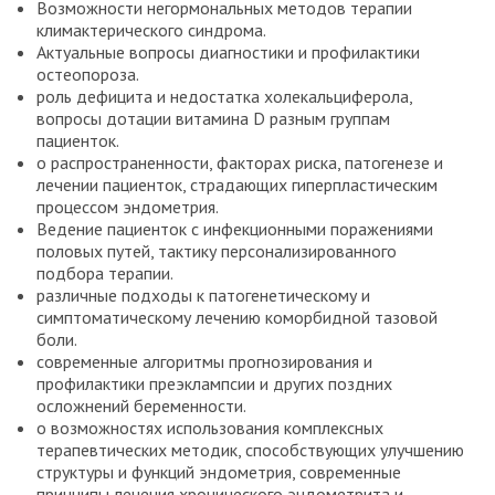
Возможности негормональных методов терапии
климактерического синдрома.
Актуальные вопросы диагностики и профилактики
остеопороза.
роль дефицита и недостатка холекальциферола,
вопросы дотации витамина D разным группам
пациенток.
о распространенности, факторах риска, патогенезе и
лечении пациенток, страдающих гиперпластическим
процессом эндометрия.
Ведение пациенток с инфекционными поражениями
половых путей, тактику персонализированного
подбора терапии.
различные подходы к патогенетическому и
симптоматическому лечению коморбидной тазовой
боли.
современные алгоритмы прогнозирования и
профилактики преэклампсии и других поздних
осложнений беременности.
о возможностях использования комплексных
терапевтических методик, способствующих улучшению
структуры и функций эндометрия, современные
принципы лечения хронического эндометрита и