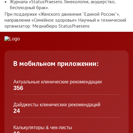
Журнала «StatusPraesens. Гинекология, акушерство,
бесплодный брак».
При поддержке «Женского движения “Единой России”»,
направления «Семейное здоровье» Научный и технический
организатор: Медиабюро StatusPraesens
В мобильном приложении:
Актуальные клинические рекомендации
356
Дайджесты клинических рекомендаций
24
Калькуляторы & чек-листы