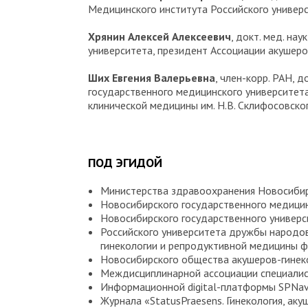
Медицинского института Российского универ
Хрянин Алексей Алексеевич
, докт. мед. н
университета, президент Ассоциации акушеро
Ших Евгения Валерьевна
, член-корр. РАН, 
государственного медицинского университета
клинической медицины им. Н.В. Склифосовско
ПОД ЭГИДОЙ
Министерства здравоохранения Новосибир
Новосибирского государственного медицин
Новосибирского государственного универси
Российского университета дружбы народов
гинекологии и репродуктивной медицины ф
Новосибирского общества акушеров-гинек
Междисциплинарной ассоциации специалис
Информационной digital-платформы SPNavi
Журнала «StatusPraesens. Гинекология, аку