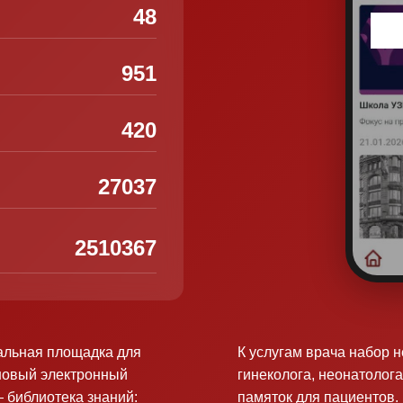
48
951
420
27037
2510367
альная площадка для
К услугам врача набор 
новый электронный
гинеколога, неонатолога
 библиотека знаний:
памяток для пациентов.