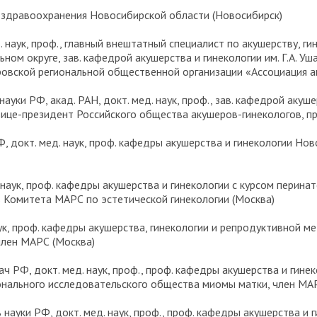
р здравоохранения Новосибирской области (Новосибирск)
д. наук, проф., главный внештатный специалист по акушерству, 
м округе, зав. кафедрой акушерства и гинекологии им. Г.А. У
ровской региональной общественной организации «Ассоциация а
ь науки РФ, акад. РАН, докт. мед. наук, проф., зав. кафедрой аку
вице-президент Российского общества акушеров-гинекологов, п
 РФ, докт. мед. наук, проф. кафедры акушерства и гинекологии Н
. наук, проф. кафедры акушерства и гинекологии с курсом перин
 Комитета МАРС по эстетической гинекологии (Москва)
наук, проф. кафедры акушерства, гинекологии и репродуктивно
член МАРС (Москва)
врач РФ, докт. мед. наук, проф., проф. кафедры акушерства и гин
нального исследовательского общества миомы матки, член МА
ль науки РФ, докт. мед. наук, проф., проф. кафедры акушерства и