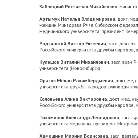
Заблоцкий Ростислав Михайлович
, минист
Артымук Наталья Владимировна
, докт. ме
женщин Минздрава РФ в Сибирском федерально
медицинского университета, президент Кеме
Радзинский Виктор Евсеевич
, засл. деятел
Российского университета дружбы народов, 
Кулешов Виталий Михайлович
, засл. врач
университета (Новосибирск)
Оразов Мекан Рахимбердыевич
, докт. мед
университета дружбы народов, руководитель
Соловьёва Алина Викторовна
, докт. мед. 
Российского университета дружбы народов, 
Тихомиров Александр Леонидович
, засл. 
университета медицины, президент Межрегио
Хамошина Марина Борисовна
, засл. деяте