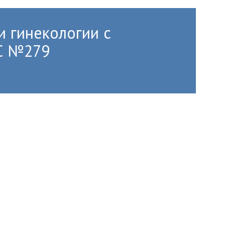
и гинекологии с
РС №279