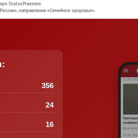
юро StatusPraesens
оссии», направления «Семейное здоровье».
и:
356
24
16