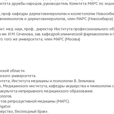
ситета дружбы народов, руководитель Комитета МАРС по эндок
аук, проф. кафедры дерматовенерологии и косметологии Новосиб
в­гинекологов и дерматовенерологов, член МАРС (Новосибирск)
докт. мед. наук, проф., директор Института профессионального 
 им. И.М. Сеченова, зав. кафедрой клинической фармакологии и
го того же университета, член МАРС (Москва)
ской области.
ского университета.
тета, Института медицины и психологии В. Зельмана.
, Медицинского института, кафедры акушерства и гинекологии с
акультета непрерывного медицинского образования.
ологов.
тов репродуктивной медицины (МАРС).
gator.
шерство, бесплодный брак».