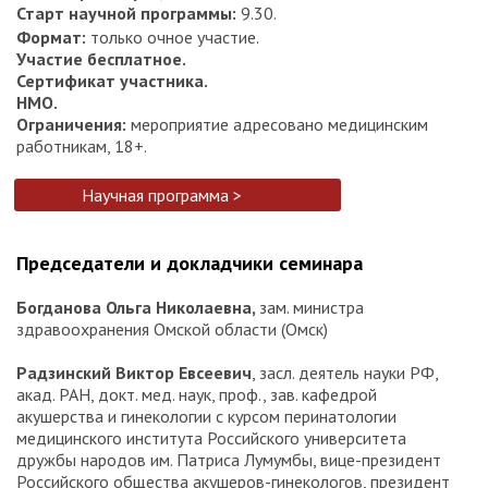
Старт научной программы
:
9.30.
Формат
:
только очное участие.
Участие бесплатное.
Сертификат участника.
НМО.
Ограничения:
мероприятие адресовано медицинским
работникам, 18+.
Научная программа >
Председатели и докладчики семинара
Богданова Ольга Николаевна,
зам. министра
здравоохранения Омской области (Омск)
Радзинский Виктор Евсеевич
, засл. деятель науки РФ,
акад. РАН, докт. мед. наук, проф., зав. кафедрой
акушерства и гинекологии с курсом перинатологии
медицинского института Российского университета
дружбы народов им. Патриса Лумумбы, вице-президент
Российского общества акушеров-гинекологов, президент