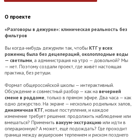
О проекте
«Разговоры в дежурке»: клиническая реальность без
фильтров
Вы когда-нибудь дежурили так, чтобы
КТГ у всех
рожениц была без децелераций, околоплодные воды
— светлыми
, а администрация на утро — довольной? Мы
— нет. Поэтому создали проект, где живёт настоящая
практика, без ретуши.
Формат общероссийской школы — интерактивный.
Обсуждение и совместный разбор — как на
вечерней
смене в роддоме
, только в прямом эфире. Два часа — как
одно дежурство. На экране — несколько родильных залов,
динамичная КТГ
, новые поступления, и каждое
изменение требует решения: продолжить наблюдение или
вмешаться? Применить
вакуум-экстракцию
или идти в
операционную? А может, ещё подождать? Где проходит
граница между акушерским терпением и риском позднего