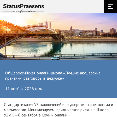
Общероссийская онлайн-школа «Лучшие акушерские
практики: разговоры в дежурке»
11 ноября 2026 года.
Стандартизация УЗ-заключений в акушерстве, гинекологии и
О
маммологии. Минимизируем юридические риски на Школа
вр
УЗИ 5—6 сентября в Сочи и онлайн