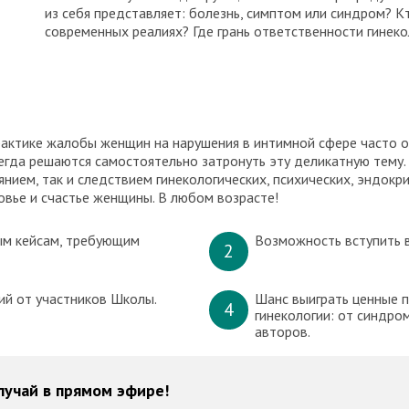
из себя представляет: болезнь, симптом или синдром? Кт
современных реалиях? Где грань ответственности гинек
рактике жалобы женщин на нарушения в интимной сфере часто 
всегда решаются самостоятельно затронуть эту деликатную тему
янием, так и следствием гинекологических, психических, эндокр
ровье и счастье женщины. В любом возрасте!
ым кейсам, требующим
Возможность вступить в
2
ий от участников Школы.
Шанс выиграть ценные пр
4
гинекологии: от синдро
авторов.
лучай в прямом эфире!