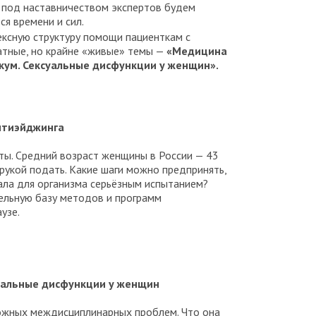
ь под наставничеством экспертов будем
ся времени и сил.
ексную структуру помощи пациенткам с
атные, но крайне «живые» темы —
«Медицина
кум. Сексуальные дисфункции у женщин».
нтиэйджинга
ты. Средний возраст женщины в России — 43
рукой подать. Какие шаги можно предпринять,
ала для организма серьёзным испытанием?
ельную базу методов и программ
узе.
суальные дисфункции у женщин
ложных междисциплинарных проблем. Что она