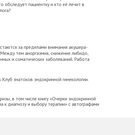
о обследует пациентку и кто её лечит в
олога?
остаются за пределами внимания акушера-
. Между тем аноргазмия, снижение либидо,
инных и соматических заболеваний. Работа
 Клуб знатоков эндокринной гинекологии.
изы, в том числе книгу
«Очерки эндокринной
ма к диагнозу и выбору терапии» с автографами