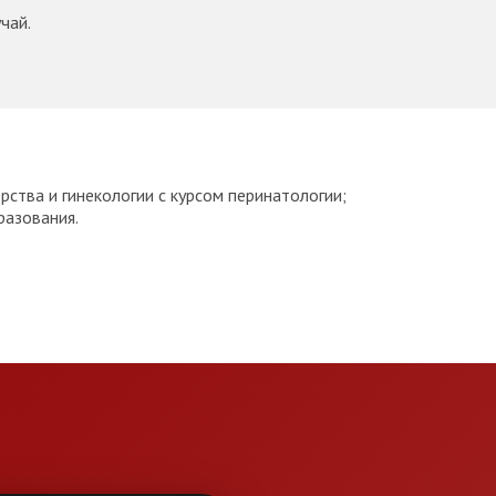
чай.
ства и гинекологии с курсом перинатологии;
разования.