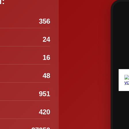
и:
356
24
16
48
951
420