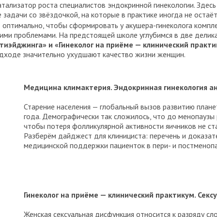
тализатор роста специалистов эндокринной гинекологии. Здес
задачи со звёздочкой, на которые в практике иногда не остаёт
 оптимально, чтобы сформировать у акушера-гинеколога компл
ими проблемами. На предстоящей школе углубимся в две делик
тиэйджинга» и «Гинеколог на приёме — клинический практи
одходе значительно ухудшают качество жизни женщин.
Медицина климактерия. Эндокринная гинекология а
Старение населения — глобальный вызов развитию плане
года. Демографически так сложилось, что до менопаузы 
чтобы потеря фолликулярной активности яичников не ст
Разберём дайджест для клинициста: перечень и доказат
медицинской поддержки пациенток в пери- и постменопа
Гинеколог на приёме — клинический практикум. Сек
Женская сексуальная дисфункция относится к разряду с