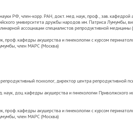
ь науки РФ, член-корр. РАН, докт. мед. наук, проф., зав. кафедрой
ийского университета дружбы народов им. Патриса Лумумбы, в
линарной ассоциации специалистов репродуктивной медицины 
наук, проф. кафедры акушерства и гинекологии с курсом перинат
умумбы, член МАРС (Москва)
ук, репродуктивный психолог, директор центра репродуктивной п
ед. наук, доц. кафедры акушерства и гинекологии Приволжского
наук, проф. кафедры акушерства и гинекологии с курсом перинат
умумбы, член МАРС (Москва)