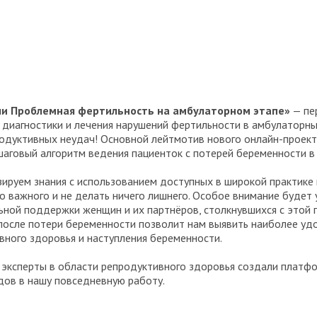
или Проблемная фертильность на амбулаторном этапе»
— пе
диагностики и лечения нарушений фертильности в амбулаторных
родуктивных неудач! Основной лейтмотив нового онлайн-проект
ошаговый алгоритм ведения пациенток с потерей беременности в
зируем знания с использованием доступных в широкой практике
го важного и не делать ничего лишнего. Особое внимание буде
ьной поддержки женщин и их партнёров, столкнувшихся с этой 
после потери беременности позволит нам выявить наиболее удо
вного здоровья и наступления беременности.
е эксперты в области репродуктивного здоровья создали плат
ов в нашу повседневную работу.