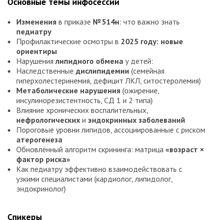
Основные темы инфосессии
Изменения
в приказе
№ 514н
: что важно знать
педиатру
Профилактические осмотры в
2025 году: новые
ориентиры
Нарушения
липидного обмена
у детей:
Наследственные
дислипидемии
(семейная
гиперхолестеринемия, дефицит ЛКЛ, ситостеролемия)
Метаболические нарушения
(ожирение,
инсулинорезистентность, СД 1 и 2 типа)
Влияние хронических воспалительных,
нефрологических
и
эндокринных заболеваний
Пороговые уровни липидов, ассоциированные с риском
атерогенеза
Обновлённый алгоритм скрининга: матрица
«возраст ×
фактор риска»
Как педиатру эффективно взаимодействовать с
узкими специалистами (кардиолог, липидолог,
эндокринолог)
Спикеры