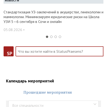
новости
Стандартизация УЗ-заключений в акушерстве, гинекологии и
О
маммологии. Минимизируем юридические риски на Школа
вр
УЗИ 5—6 сентября в Сочи и онлайн
31
05.08.2026 •
SP
Календарь мероприятий
Прошедшие мероприятия
Все специальности