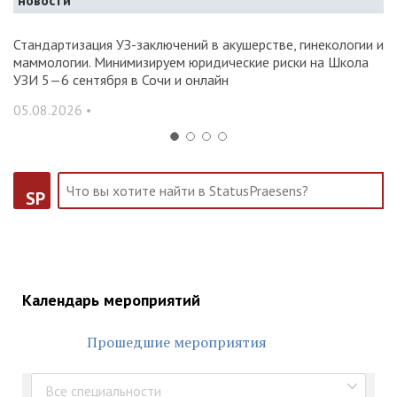
новости
Стандартизация УЗ-заключений в акушерстве, гинекологии и
О
маммологии. Минимизируем юридические риски на Школа
вр
УЗИ 5—6 сентября в Сочи и онлайн
31
05.08.2026 •
SP
Календарь мероприятий
Прошедшие мероприятия
Все специальности